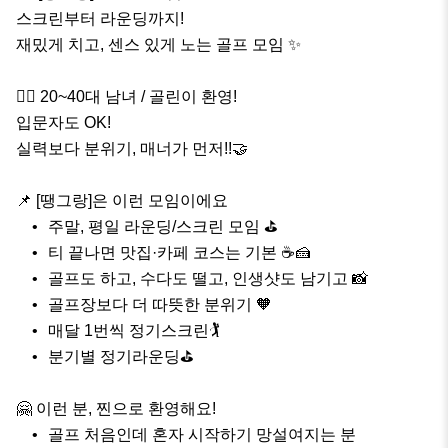
스크린부터 라운딩까지!

재밌게 치고, 센스 있게 노는 골프 모임 ✨

🏌️‍♂️ 20~40대 남녀 / 골린이 환영!

입문자도 OK!

실력보다 분위기, 매너가 먼저!!🤝

📌 [땡그랑]은 이런 모임이에요

	•	주말, 평일 라운딩/스크린 모임 ⛳

	•	티 끝나면 맛집·카페 코스는 기본 ☕🍰

	•	골프도 하고, 수다도 떨고, 인생샷도 남기고 📸

	•	골프장보다 더 따뜻한 분위기 🧡

	•	매달 1번씩 정기스크린🏌️

	•	분기별 정기라운딩⛳️

🤗 이런 분, 찐으로 환영해요!

	•	골프 처음인데 혼자 시작하기 망설여지는 분
