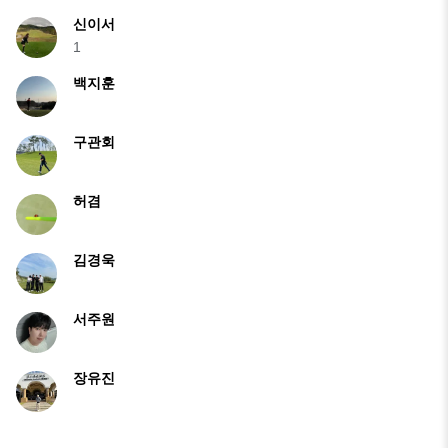
신이서
1
백지훈
구관회
허겸
김경욱
서주원
장유진