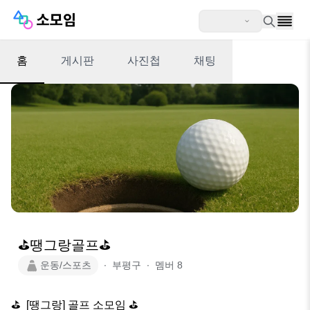
홈
게시판
사진첩
채팅
⛳️땡그랑골프⛳️
운동/스포츠
∙
부평구
∙
멤버
8
⛳️  [땡그랑] 골프 소모임 ⛳️
