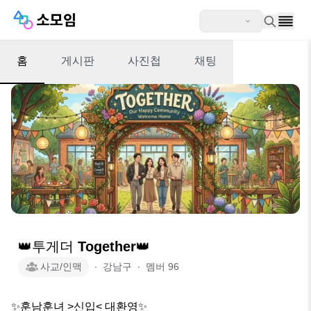
홈
게시판
사진첩
채팅
👑투게더 Together👑
사교/인맥
∙
강남구
∙
멤버
96
✨️훈남훈녀 >신입< 대환영✨️
