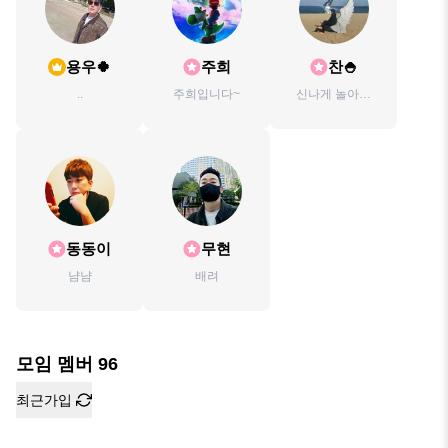
용우🍀
주희
찬🍚
..
주희입니다~
신나게 놀아볼
까!!!
동동이
무현
냠냠
배려
모임 멤버
96
최근가입