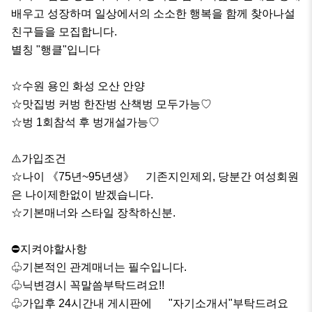
배우고 성장하며 일상에서의 소소한 행복을 함께 찾아나설 
친구들을 모집합니다.

별칭 "행클"입니다

☆수원 용인 화성 오산 안양

☆맛집벙 커벙 한잔벙 산책벙 모두가능♡

☆벙 1회참석 후 벙개설가능♡

⚠️가입조건

☆나이 《75년~95년생》    기존지인제외, 당분간 여성회원
은 나이제한없이 받겠습니다.

☆기본매너와 스타일 장착하신분.

⛔️지켜야할사항

♧기본적인 관계매너는 필수입니다.

♧닉변경시 꼭말씀부탁드려요!!

♧가입후 24시간내 게시판에      "자기소개서"부탁드려요
