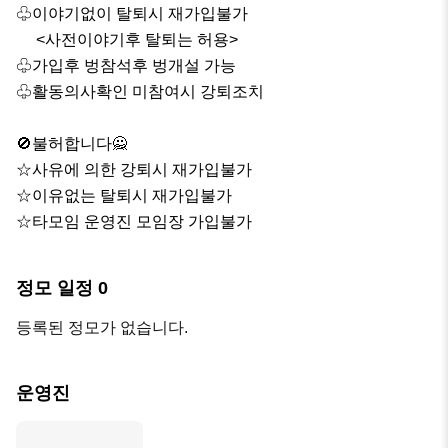
♧이야기없이 탈퇴시 재가입불가

     <사전이야기후 탈퇴는 허용>

♧가입후 벙참석후 벙개설 가능

♧활동의사확인 미참여시 강퇴조치

🚫불허합니다🙅

☆사유에 의한 강퇴시 재가입불가

☆이유없는 탈퇴시 재가입불가 

☆타모임 운영진 모임장 가입불가
정모 일정
0
등록된 정모가 없습니다.
운영진