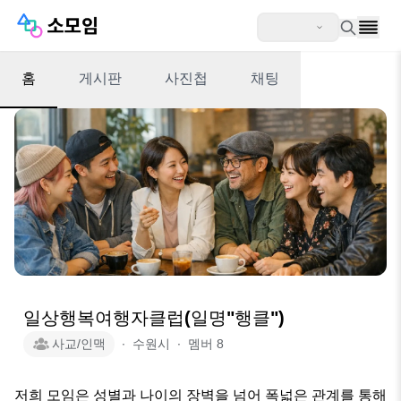
홈
게시판
사진첩
채팅
일상행복여행자클럽(일명"행클")
사교/인맥
∙
수원시
∙
멤버
8
저희 모임은 성별과 나이의 장벽을 넘어 폭넓은 관계를 통해 