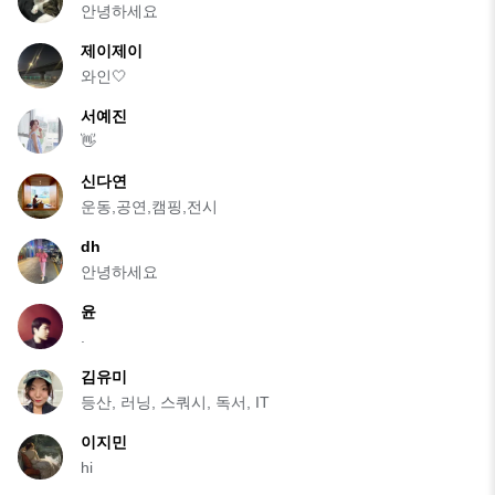
안녕하세요
제이제이
와인🤍
서예진
👋
신다연
운동,공연,캠핑,전시
dh
안녕하세요
윤
.
김유미
등산, 러닝, 스쿼시, 독서, IT
이지민
hi