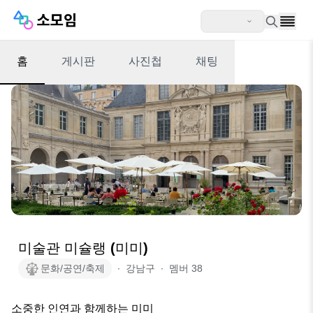
홈
게시판
사진첩
채팅
미술관 미슐랭 (미미)
문화/공연/축제
∙
강남구
∙
멤버
38
소중한 인연과 함께하는 미미
