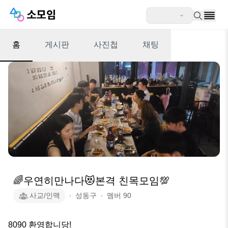
홈
게시판
사진첩
채팅
🌈우연히만나다😻본격 친목모임💯
사교/인맥
∙
성동구
∙
멤버
90
8090 환영합니당!
