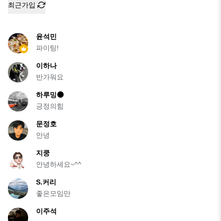
최근가입
윤석민
파이팅!
이하나
반가워요
하루밍🌑
긍정의힘
문정호
안녕
지쿵
안녕하세요~^^
S.커리
좋은모임만
이주석