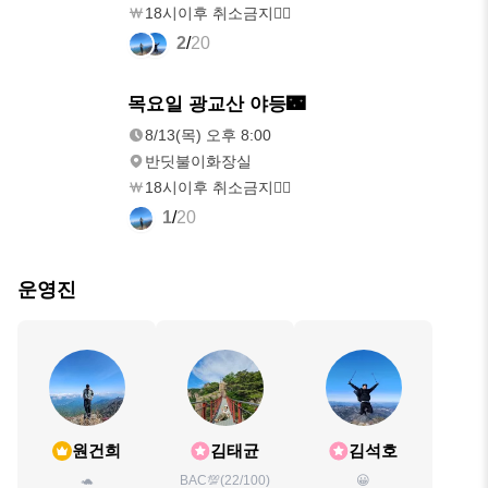
18시이후 취소금지🙅‍♂️
2
/
20
8/13(목)
목요일 광교산 야등🌃
오후 8:00
8/13(목) 오후 8:00
반딧불이화장실
18시이후 취소금지🙅‍♂️
1
/
20
운영진
원건희
김태균
김석호
🐢
BAC💯(22/100)
😀