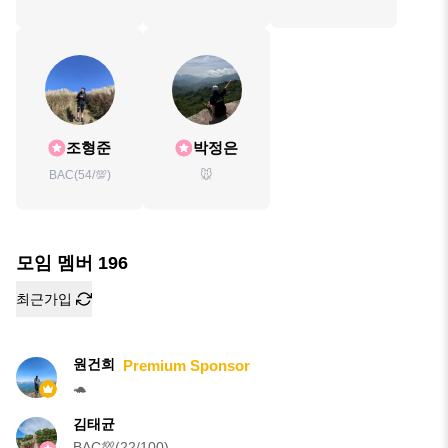
조형준
박정은
BAC(54/💯)
🐭
모임 멤버
196
최근가입
원건희
Premium Sponsor
🐢
김태균
BAC💯(22/100)