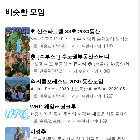
비슷한 모임
🌳 산스타그램 S3🌳 2030등산
Since.2020.11.01 ~ ing ⛰️ 사랑과 즐거움이 넘치는
아웃도어/여행
∙
경기 수원시
∙
멤버
140
🏠 [수부스1] 수도권부동산스터디
수도권 대표 부동산 커뮤니티 🏠 (서울/수원/용인/화
성/성남) 상시 활동
인문학/책/글
∙
경기 수원시
∙
멤버
300
⛰️리틀포레스트 2030 등산모임
🌲Little Forest 2030 초보등산🌲 🍀Since2020.05.
아웃도어/여행
∙
경기 수원시
∙
멤버
267
WRC 웨일러닝크루
💫당신의 처음이 우리의 시작💫 새로운 사람들과의 교
류 속에서 자신을 발
운동/스포츠
∙
경기 수원시
∙
멤버
89
지성추
- 오늘 하루도 무너지지 않고 한걸음. - - 나를 위해 온