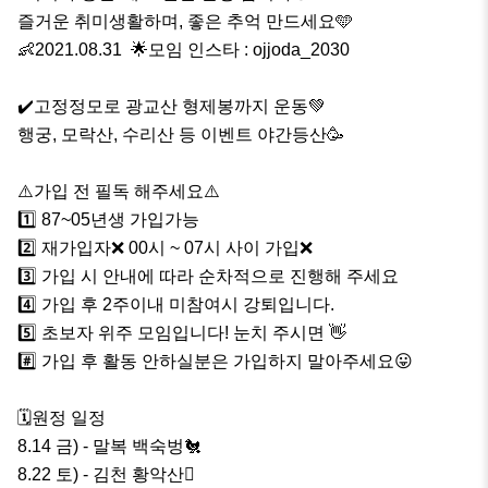
즐거운 취미생활하며, 좋은 추억 만드세요🩵

👶2021.08.31  🌟모임 인스타 : ojjoda_2030 

✔️고정정모로 광교산 형제봉까지 운동💚

행궁, 모락산, 수리산 등 이벤트 야간등산🥳

⚠️가입 전 필독 해주세요⚠️

1️⃣ 87~05년생 가입가능

2️⃣ 재가입자❌️ 00시 ~ 07시 사이 가입❌️ 

3️⃣ 가입 시 안내에 따라 순차적으로 진행해 주세요

4️⃣ 가입 후 2주이내 미참여시 강퇴입니다.

5️⃣ 초보자 위주 모임입니다! 눈치 주시면 👋

#️⃣ 가입 후 활동 안하실분은 가입하지 말아주세요😛

🗓원정 일정

8.14 금) - 말복 백숙벙🐔

8.22 토) - 김천 황악산🪎
