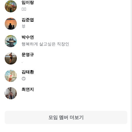
임이랑
🙋‍♀️
김준엽
🐰
박수연
행복하게 살고싶은 직장인
문영규
.
김태환
🙃
최연지
모임 멤버 더보기