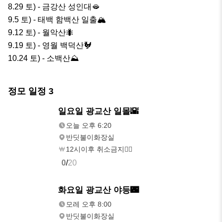
8.29 토) - 금강산 성인대🫦

9.5 토) - 태백 함백산 일출🏔

9.12 토) - 월악산🐜

9.19 토) - 영월 백덕산🐓

10.24 토) - 소백산⛰️
정모 일정
3
내일
일요일 광교산 일몰🌇
오후 6:20
오늘 오후 6:20
반딧불이화장실
12시이후 취소금지🙅‍♂️
0
/
20
8/11(화)
화요일 광교산 야등🌃
오후 8:00
모레 오후 8:00
반딧불이화장실