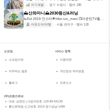
전히 집중하는
자기계발
∙
경기 수원시
∙
멤버
180
⛰️산와마니⛰️2030등산&러닝
🥾Est.2019 인스타🌟hike.run_mani 📺마운틴TV출연
유튜브
아웃도어/여행
∙
서울 관악구
∙
멤버
128
소모임
서비스 정책
소모임이란
이용약관
자주하는 질문
개인정보 처리방침
블로그
오픈소스
(주)프렌즈큐브
대표: 김영민 | 사업자번호: 129-86-64139
통신판매업 신고번호: 2014-경기성남-1490