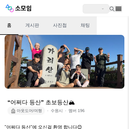
홈
게시판
사진첩
채팅
“어쩌다 등산” 초보등산🏔
아웃도어/여행
∙
수원시
∙
멤버
196
"어쩌다 등산"에 오신걸 환영 합니다😊
