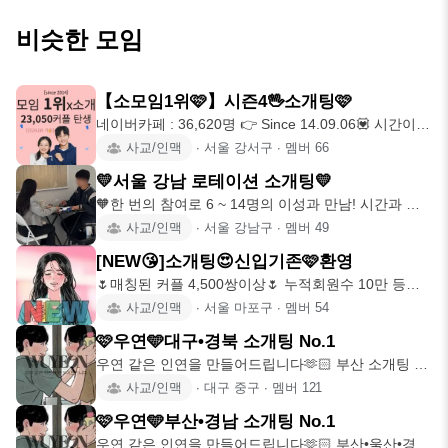
비슷한 모임
【소모임1위🩷】시즌4🖖소개팅🩷
네이버카페 : 36,620명 👉 Since 14.09.06💟 시간이
되
사교/인맥
∙
서울 강서구
∙
멤버
66
💛서울 강남 로테이션 소개팅💛
🧡한 번의 참여로 6 ~ 14명의 이성과 만남! 시간과 비
용 모두 아끼는
사교/인맥
∙
서울 강남구
∙
멤버
49
[NEW😘]소개팅😍신입기존🩷환영
🌷매칭된 커플 4,500쌍이상🌷 누적회원수 10만 등록
진행인원 12,0
사교/인맥
∙
서울 마포구
∙
멤버
54
🩷우연🩵대구•경북 소개팅 No.1
우연 같은 인연을 만들어드립니다🫶🏻 부산 소개팅 1
등하고 대구•경북으로
사교/인맥
∙
대구 중구
∙
멤버
121
🩷우연🩵부산•경남 소개팅 No.1
우연 같은 인연을 만들어드립니다🫶🏻 부산•울산•경남