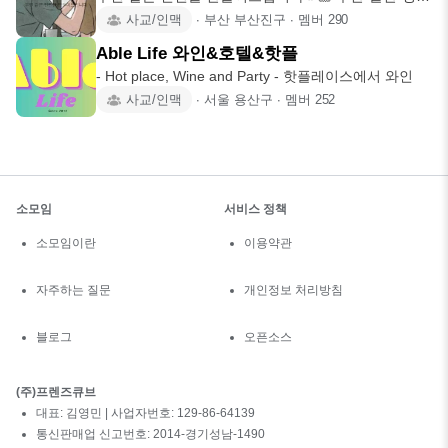
솔로 남녀 연애•
사교/인맥
∙
부산 부산진구
∙
멤버
290
Able Life 와인&호텔&핫플
- Hot place, Wine and Party - 핫플레이스에서 와인
사교/인맥
∙
서울 용산구
∙
멤버
252
소모임
서비스 정책
소모임이란
이용약관
자주하는 질문
개인정보 처리방침
블로그
오픈소스
(주)프렌즈큐브
대표: 김영민 | 사업자번호: 129-86-64139
통신판매업 신고번호: 2014-경기성남-1490