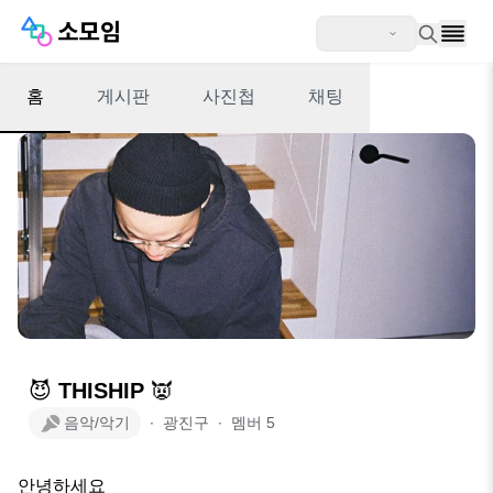
홈
게시판
사진첩
채팅
😈 THISHIP 👿
음악/악기
∙
광진구
∙
멤버
5
안녕하세요
