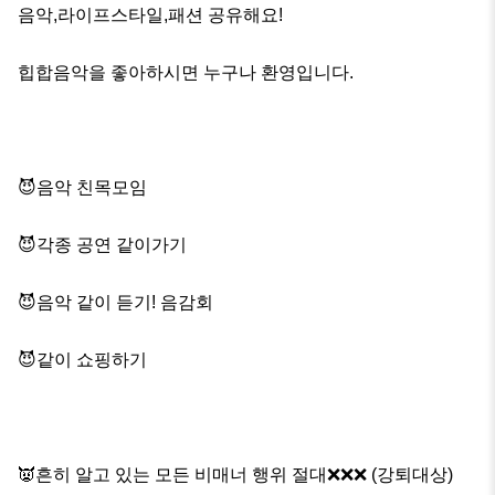
음악,라이프스타일,패션 공유해요!

힙합음악을 좋아하시면 누구나 환영입니다.

😈음악 친목모임

😈각종 공연 같이가기

😈음악 같이 듣기! 음감회

😈같이 쇼핑하기

👿흔히 알고 있는 모든 비매너 행위 절대❌❌❌ (강퇴대상)