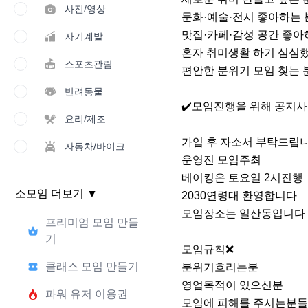
사진/영상
문화·예술·전시 좋아하는 분
맛집·카페·감성 공간 좋아하
자기계발
혼자 취미생활 하기 심심했
스포츠관람
편안한 분위기 모임 찾는 분
반려동물
✔️모임진행을 위해 공지사
요리/제조
가입 후 자소서 부탁드립니
자동차/바이크
운영진 모임주최

베이킹은 토요일 2시진행

소모임 더보기
▼
2030연령대 환영합니다

모임장소는 일산동입니다

프리미엄 모임 만들
기
모임규칙❌

클래스 모임 만들기
분위기흐리는분

영업목적이 있으신분

파워 유저 이용권
모임에 피해를 주시는분들
