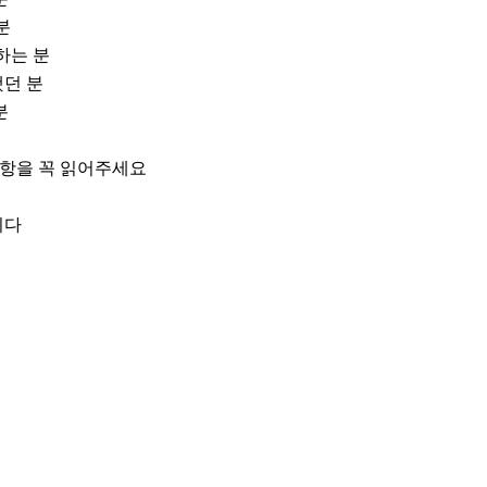


는 분

던 분



항을 꼭 읽어주세요

다
