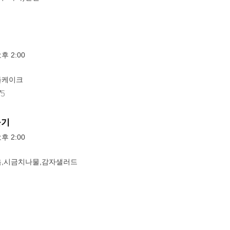
오후 2:00
틀케이크
/
5
들기
오후 2:00
,시금치나물,감자샐러드