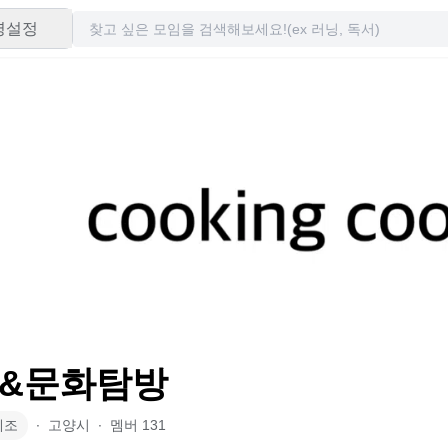
령설정
&문화탐방
제조
∙
고양시
∙
멤버
131