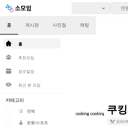
연
홈
게시판
사진첩
채팅
앱 다운로드
홈
추천모임
정모일정
최근 본 모임
카테고리
쿠킹
전체
요리/
운동/스포츠