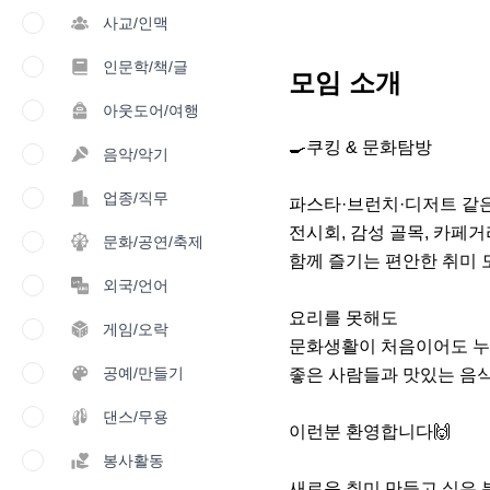
사교/인맥
인문학/책/글
모임 소개
아웃도어/여행
🍳쿠킹 & 문화탐방

음악/악기
업종/직무
파스타·브런치·디저트 같은
전시회, 감성 골목, 카페거
문화/공연/축제
함께 즐기는 편안한 취미 
외국/언어
요리를 못해도

게임/오락
문화생활이 처음이어도 누
공예/만들기
좋은 사람들과 맛있는 음식
댄스/무용
이런분 환영합니다🙌

봉사활동
새로운 취미 만들고 싶은 분