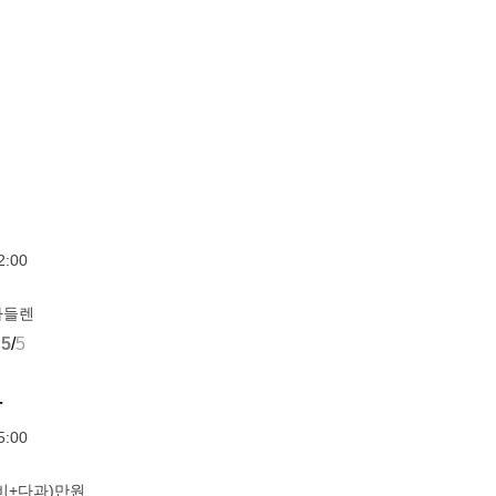
:00
마들렌
5
/
5
상
:00
비+다과)만원