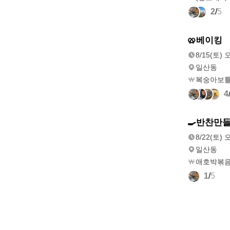
2
/
5
8/15(토)
🥨베이킹
오후 2:00
8/15(토) 
일산동
복숭아보
4
8/22(토)
🍳반찬만
오후 2:00
8/22(토) 
일산동
애호박볶음
1
/
5