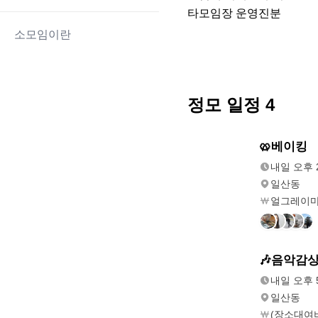
타모임장 운영진분
소모임이란
정모 일정
4
내일
🥨베이킹
오후 2:00
내일 오후 2
일산동
얼그레이
내일
🎶음악감
오후 5:00
내일 오후 5
일산동
(장소대여