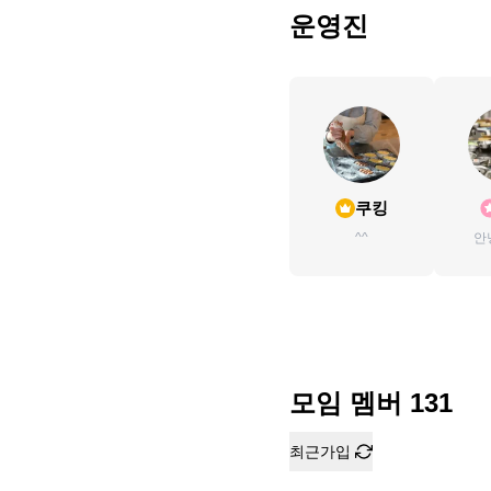
운영진
쿠킹
^^
안
모임 멤버
131
최근가입