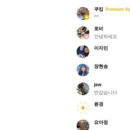
쿠킹
Premium S
^^
로비
안녕하세요
이지민
장현송
jsw
반갑습니다
윤경
요아정