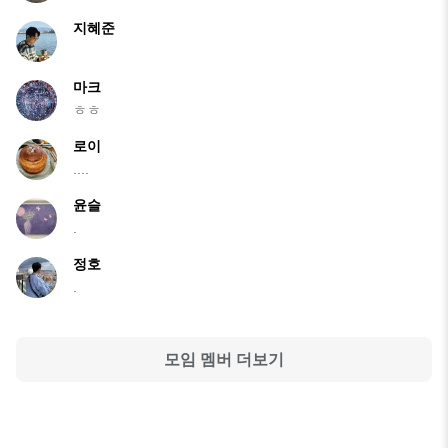
지혜준
마크
ㅎㅎ
로이
....
윤슬
.
정호
.
모임 멤버 더보기