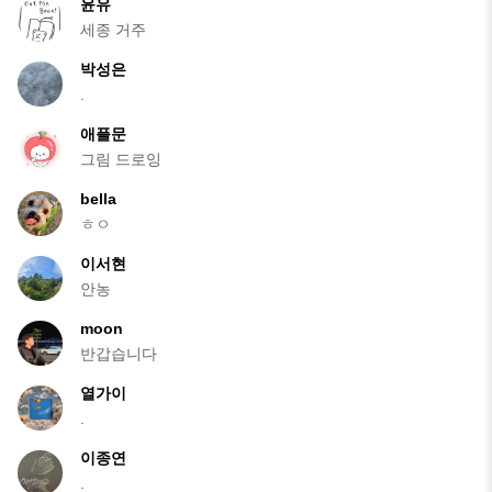
윤유
세종 거주
박성은
.
애플문
그림 드로잉
bella
ㅎㅇ
이서현
안농
moon
반갑습니다
열가이
.
이종연
.