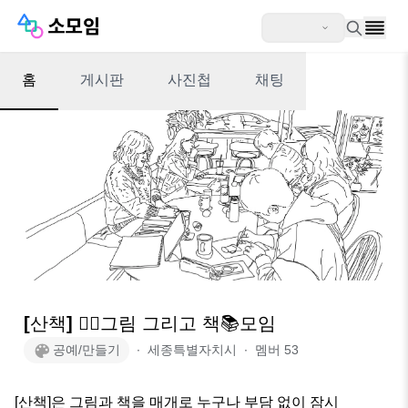
홈
게시판
사진첩
채팅
[산책] ✍🏻그림 그리고 책📚모임
공예/만들기
∙
세종특별자치시
∙
멤버
53
[산책]은 그림과 책을 매개로 누구나 부담 없이 잠시 
