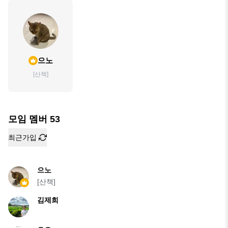
으노
[산책]
모임 멤버
53
최근가입
으노
[산책]
김제희