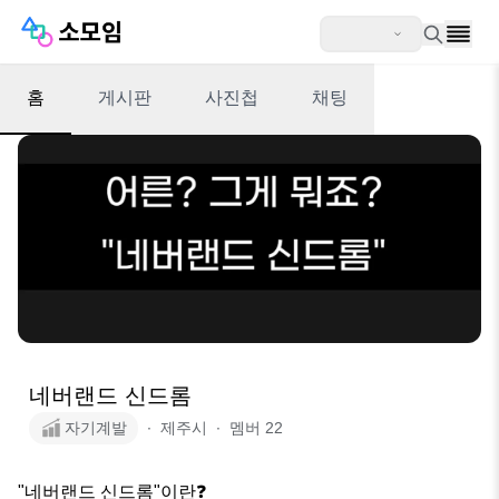
홈
게시판
사진첩
채팅
네버랜드 신드롬
자기계발
∙
제주시
∙
멤버
22
"네버랜드 신드롬"이란❓️
