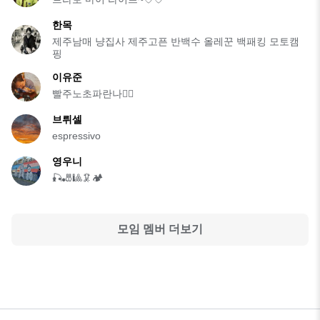
한목
제주남매 냥집사 제주고픈 반백수 올레꾼 백패킹 모토캠
핑
이유준
빨주노초파란나🙅‍♂️
브뤼셀
espressivo
영우니
🎣🎳🎱🦑🏕
모임 멤버 더보기