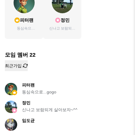
피터팬
정민
동심속으
신나고 보람되게
로...gogo
살아보자~^^
모임 멤버
22
최근가입
피터팬
동심속으로...gogo
정민
신나고 보람되게 살아보자~^^
임도균