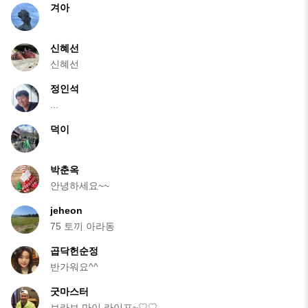
겨아
신혜선
신혜선
정인석
...
덕이
박춘옥
안녕하세요~~
jeheon
75 토끼 아라동
곱닥헌순정
반가워요^^
굿마스터
브라보 마이 라이프~♡♡