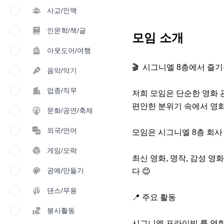
사교/인맥
인문학/책/글
모임 소개
아웃도어/여행
🎬  시그니엘 8층에서 즐기
음악/악기
업종/직무
저희 모임은 단순한 영화 관
편안한 분위기 속에서 영화
문화/공연/축제
외국/언어
모임은 시그니엘 8층 회사
게임/오락
최신 영화, 명작, 감성 
공예/만들기
다 😊

댄스/무용
📍 주요 활동

봉사활동
시그니엘 프라이빗 룸 영화 