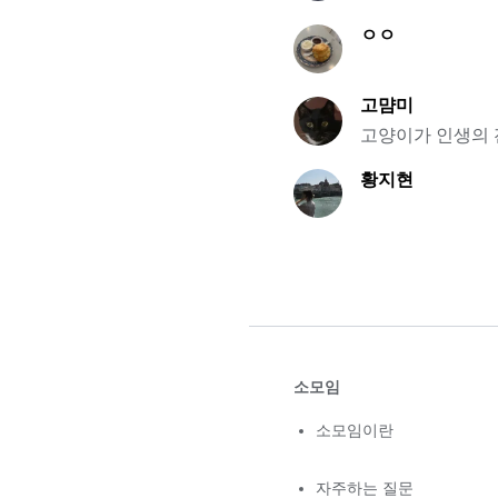
ㅇㅇ
고먐미
고양이가 인생의
황지현
소모임
소모임이란
자주하는 질문