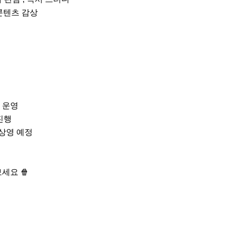
콘텐츠 감상

 운영

진행

상영 예정

세요 🍿