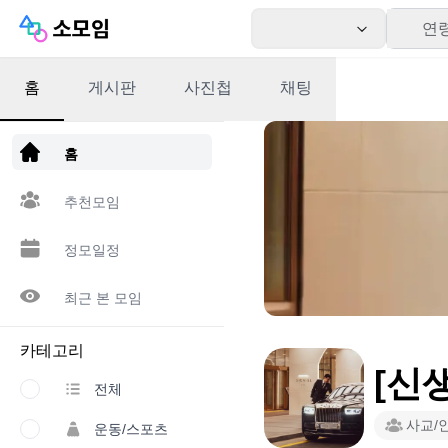
연
홈
게시판
사진첩
채팅
앱 다운로드
홈
추천모임
정모일정
최근 본 모임
카테고리
[신
전체
사교/
운동/스포츠