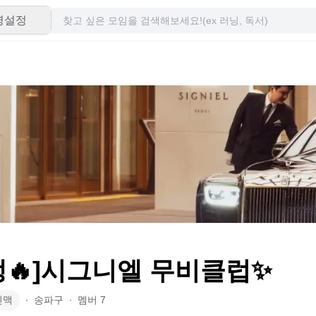
령설정
생🔥]시그니엘 무비클럽✨️
인맥
∙
송파구
∙
멤버
7