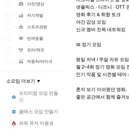
사진/영상
넷플릭스 · 디즈니 · OTT 
영화 후기 & 취향 토크

자기계발
야간 감성 모임

스포츠관람
신규 멤버 친목 네트워킹

반려동물
📅 정기 모임

요리/제조
평일 저녁 / 주말 자유 모임
자동차/바이크
월 2~4회 정기 영화 모임 
인기 작품 및 시즌별 테마 
소모임 더보기
▼
혼자 보기 아쉬웠던 영화,

프리미엄 모임 만들
좋은 공간에서 함께 즐겨보
기
클래스 모임 만들기
파워 유저 이용권