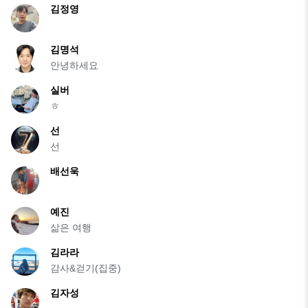
김정영
김명석
안녕하세요
실버
ㅎ
선
선
배선욱
예진
삶은 여행
김라라
감사&걷기(집중)
김자성