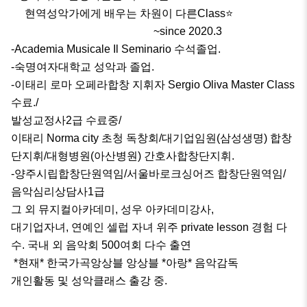
     현역성악가에게 배우는 차원이 다른Class⭐

                                                    ~since 2020.3

-Academia Musicale Il Seminario 수석졸업.

-숙명여자대학교 성악과 졸업.

-이태리 로마 오페라합창 지휘자 Sergio Oliva Master Class 
수료./

발성교정사2급 수료중/

이태리 Norma city 초청 독창회/대기업임원(삼성생명) 합창
단지휘/대형병원(아산병원) 간호사합창단지휘.

-양주시립합창단원역임/서울바로크싱어즈 합창단원역임/
음악심리상담사1급

그 외 뮤지컬아카데미, 성우 아카데미강사, 

대기업자녀, 연예인 셀럽 자녀 위주 private lesson 경험 다
수. 국내 외 음악회 500여회 다수 출연

 *현재* 한국가곡앙상블 앙상블 *아랑* 음악감독

개인활동 및 성악클래스 출강 중.
