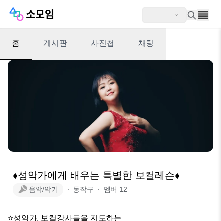
홈
게시판
사진첩
채팅
♦성악가에게 배우는 특별한 보컬레슨♦
음악/악기
∙
동작구
∙
멤버
12
⭐성악가, 보컬강사들을 지도하는 
