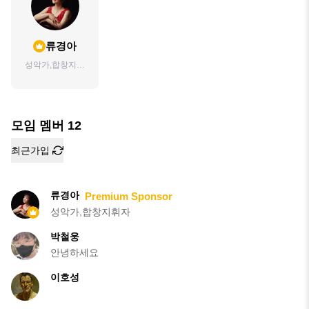
류경아
성악가,합창지휘
자
모임 멤버
12
최근가입
류경아
Premium Sponsor
성악가,합창지휘자
박철웅
안녕하세요
이호성