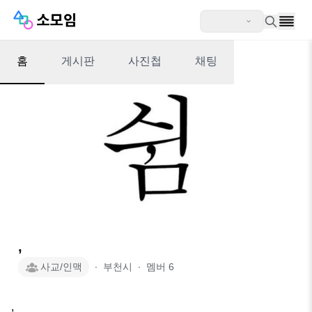
홈
게시판
사진첩
채팅
,
사교/인맥
∙
부천시
∙
멤버
6
,