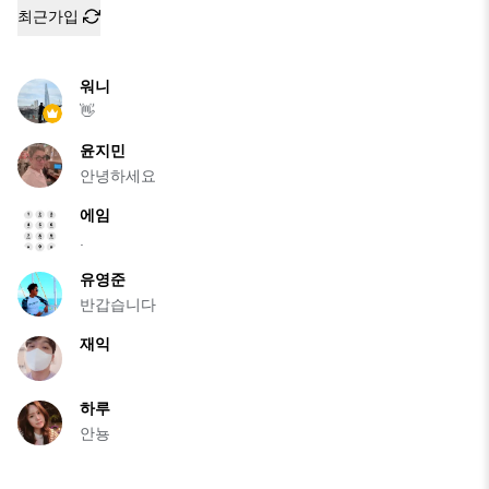
최근가입
워니
👋
윤지민
안녕하세요
에임
.
유영준
반갑습니다
재익
하루
안뇽