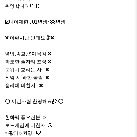
환영합니다🫶🏻 

☑️나이제한 : 01년생~88년생

❌ 이런사람 안돼요😠❌

영업,종교,연애목적 ❌

과도한 술자리 조장 ❌

분위기 흐리는 자   ❌

게임 시 과한 놀림  ❌ 

승리에 미친자   ❌

⭕️ 이런사람 환영해요🤗 ⭕️

친화력 좋으신분 ☺️

보드게임에 미친자  🎲

✨광대✨환영   🤡
