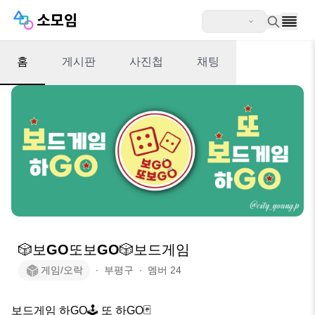
홈
게시판
사진첩
채팅
🎲보GO또보GO🎲보드게임
게임/오락
∙
부평구
∙
멤버
24
보드게임 하GO🕹 또 하GO🃏
