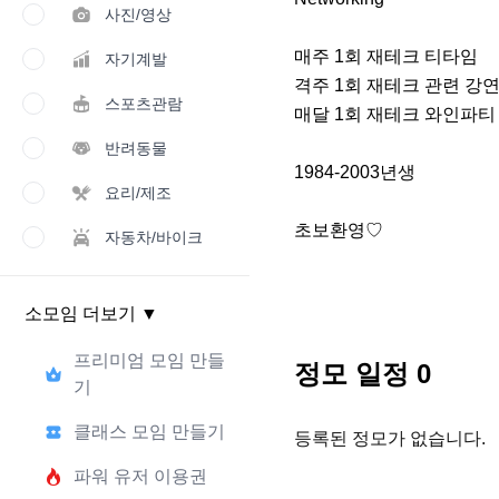
사진/영상
매주 1회 재테크 티타임

자기계발
격주 1회 재테크 관련 강연 
스포츠관람
매달 1회 재테크 와인파티

반려동물
1984-2003년생

요리/제조
초보환영♡
자동차/바이크
소모임 더보기
▼
프리미엄 모임 만들
정모 일정
0
기
클래스 모임 만들기
등록된 정모가 없습니다.
파워 유저 이용권