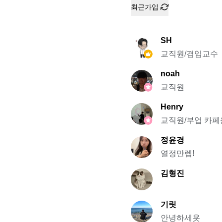
최근가입
SH
교직원/겸임교수
noah
교직원
Henry
교직원/부업 카
정윤경
열정만렙!
김형진
기릿
안녕하세욧