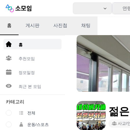
연
홈
게시판
사진첩
채팅
앱 다운로드
홈
추천모임
정모일정
최근 본 모임
카테고리
젊은
전체
사교/
운동/스포츠