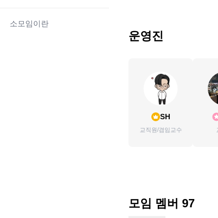
소모임이란
운영진
SH
교직원/겸임교수
모임 멤버
97