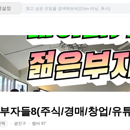
령설정
부자들8(주식/경매/창업/유튜
인맥
∙
광진구
∙
멤버
97