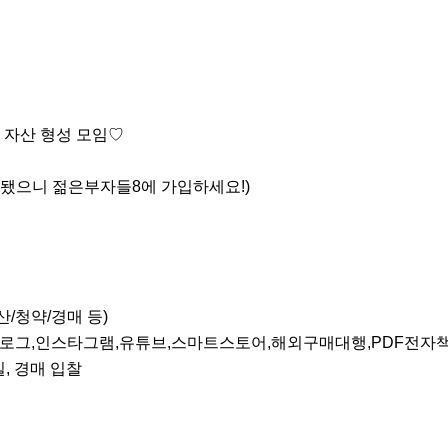
자산 형성 모임♡

0명 마감됐으니 젊은부자들8에 가입하세요!)



/청약/경매 등)

 (블로그,인스타그램,유튜브,스마트스토어,해외구매대행,PDF전자책판
, 경매 입찰
