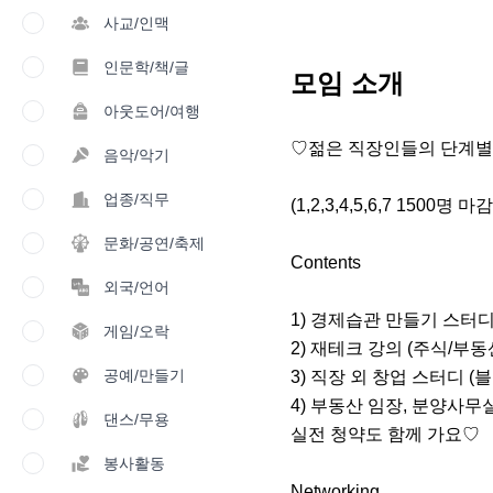
사교/인맥
인문학/책/글
모임 소개
아웃도어/여행
♡젊은 직장인들의 단계별 
음악/악기
업종/직무
(1,2,3,4,5,6,7 150
문화/공연/축제
Contents

외국/언어
1) 경제습관 만들기 스터디
게임/오락
2) 재테크 강의 (주식/부동산
공예/만들기
3) 직장 외 창업 스터디
4) 부동산 임장, 분양사무실
댄스/무용
실전 청약도 함께 가요♡

봉사활동
Networking
