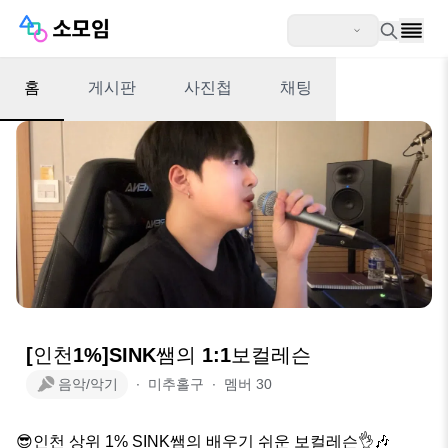
홈
게시판
사진첩
채팅
[인천1%]SINK쌤의 1:1보컬레슨
음악/악기
∙
미추홀구
∙
멤버
30
😎인천 상위 1% SINK쌤의 배우기 쉬운 보컬레슨👌🎶
