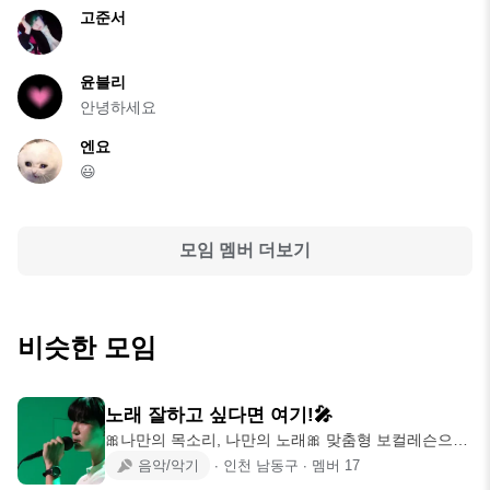
고준서
윤블리
안녕하세요
엔요
😃
모임 멤버 더보기
비슷한 모임
노래 잘하고 싶다면 여기!🎤
🎀나만의 목소리, 나만의 노래🎀 맞춤형 보컬레슨으로
초보부터 고급자까지
음악/악기
∙
인천 남동구
∙
멤버
17