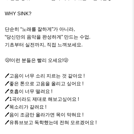
WHY SINK?

단순히 “노래를 잘하게”가 아니라,

“당신만의 음악을 완성하게” 만드는 수업.

기초부터 실전까지, 직접 느껴보세요.

🫢!이런 분들은 빨리 오세요!🫢

🖊️고음이 너무 소리 지르는 것 같아요 !

🖊️좋은 톤으로 고음을 올리고 싶어요 !

🖊️호흡이 너무 떨려요 !

🖊️1곡이라도 제대로 해보고싶어요 !

🖊️목소리가 갈려요 !

🖊️음이 조금만 올라가면 목이 막혀요 !

🖊️유튜브보고 독학했는데 전혀 모르겠어요 !
