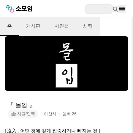
홈
게시판
사진첩
채팅
『 몰입 』
사교/인맥
∙
아산시
∙
멤버
26
[ 沒入 : 어떤 것에 깊게 집중하거나 빠지는 것 ]
