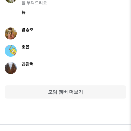
잘 부탁드려요
뇸
.
염승호
호윤
김찬혁
.
모임 멤버 더보기