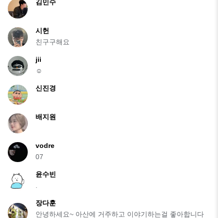
김민수
시헌
친구구해요
jii
☺️
신진경
배지원
vodre
07
윤수빈
.
장다훈
안녕하세요~ 아산에 거주하고 이야기하는걸 좋아합니다