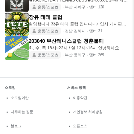
🔥RACKETDAN TENNIS CLUB🔥24.08.01 24년 사상
구
운동/스포츠
∙
부산 사하구
∙
멤버
120
장유 테테 클럽
환영합니다 장유 테테 클럽 입니다~ 가입시 게시판에
가입인사 작성해주세
운동/스포츠
∙
경남 김해시
∙
멤버
31
203040 부산테니스클럽 청춘불패
화, 수, 목 18시~22시 / 일 12시~16시 안녕하세요.
2030
운동/스포츠
∙
부산 동래구
∙
멤버
269
소모임
서비스 정책
소모임이란
이용약관
자주하는 질문
개인정보 처리방침
블로그
오픈소스