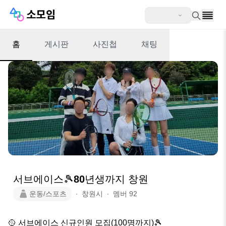
홈
게시판
사진첩
채팅
서브에이스🎾80년생까지 창원
운동/스포츠
∙
창원시
∙
멤버
92
🥎 서브에이스 신규인원 모집(100명까지)🎾 
