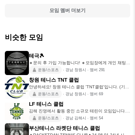
모임 멤버 더보기
비슷한 모임
테극🎾
🔸️문의 후 가입 가능합니다! 🔸️모임장에게 개인 채팅
남겨주세요! 🔸️
운동/스포츠
∙
경남 창원시
∙
멤버
291
창원 테니스 TNT 클럽
안녕하세요! 창원 테니스 클럽 'TNT클럽'입니다. (기존
무임승차클럽에
운동/스포츠
∙
경남 창원시
∙
멤버
69
LF 테니스 클럽
김해 진영에서 활동 중인 소규모 테린이 모임입니다.
현재 활동하는 인원은
운동/스포츠
∙
경남 김해시
∙
멤버
54
부산테니스 라켓단 테니스 클럽