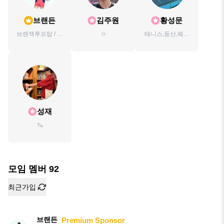
브랜든
김주원
황성문
브랜잭루프탑 / 브
ㅇ
테니스,등산,웨이
랜든보컬학원 /브
트
랜든영어회화 브
랜든입니다.
성재
🦦
모임 멤버
92
최근가입
브랜든
Premium Sponsor