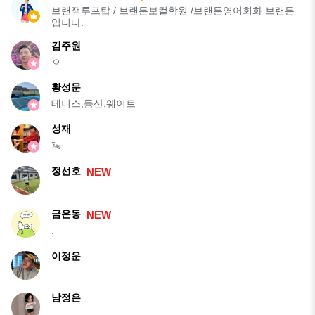
브랜잭루프탑 / 브랜든보컬학원 /브랜든영어회화 브랜든
입니다.
김주원
ㅇ
황성문
테니스,등산,웨이트
성재
🦦
정선호
NEW
금은동
NEW
.
이정운
남정은
.