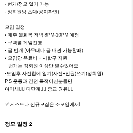
- 번개/정모 열기 가능

- 정회원방 초대(공지확인)

모임 일정

• 매주 월화목 저녁 8PM-10PM 예정

• 구력별 게임진행

• 급 번개 (아무때나 급 대관 가능할때) 

• 모임당 음료비 + 시합구 지원

   번개는 정회원 이상만 열수있어요

•모임후 사진첩에 일기(사진+인원)쓰기(정회원)

P.S 운동과 건전 목적이신분들만 

여미새🙅‍♂️ 다단계🙅‍♂️ 종교 권유🙅‍♂️

✅️ 게스트나 신규모집은 소모임에서!
정모 일정
2