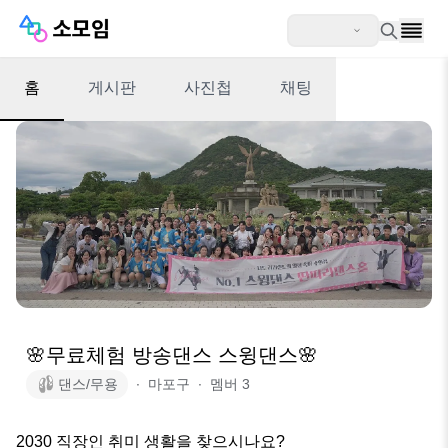
홈
게시판
사진첩
채팅
🌸무료체험 방송댄스 스윙댄스🌸
댄스/무용
∙
마포구
∙
멤버
3
2030 직장인 취미 생활을 찾으시나요?
