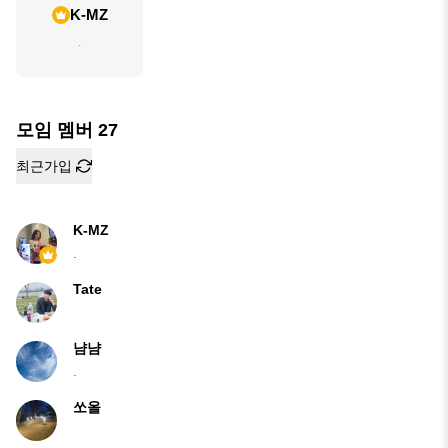
K-MZ
.
모임 멤버
27
최근가입
K-MZ
.
Tate
냠냠
.
쏘올