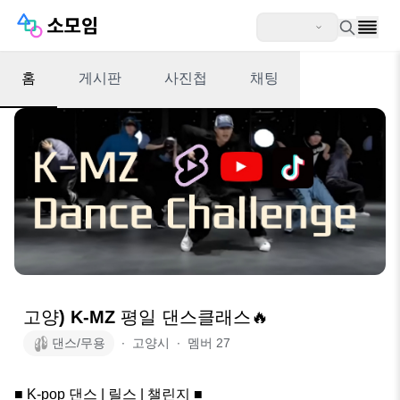
홈
게시판
사진첩
채팅
고양) K-MZ 평일 댄스클래스🔥
댄스/무용
∙
고양시
∙
멤버
27
■ K-pop 댄스 | 릴스 | 챌린지 ■
