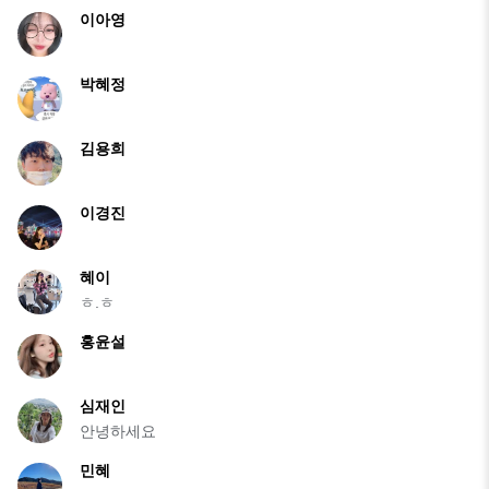
이아영
박혜정
김용희
이경진
혜이
ㅎ.ㅎ
홍윤설
심재인
안녕하세요
민혜