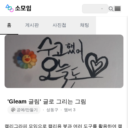
홈
게시판
사진첩
채팅
'Gleam 글림' 글로 그리는 그림
공예/만들기
∙
성동구
∙
멤버
3
캘리그라피 모임으로 캘리용 붓과 여러 도구를 활용하여 캘