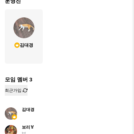
운영진
김대경
모임 멤버
3
최근가입
김대경
보리🏅
🦊