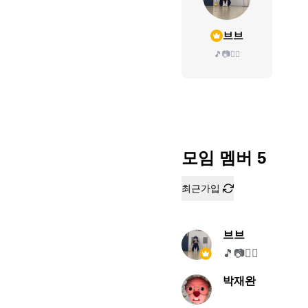
브브
🎵📷✍🏻
모임 멤버
5
최근가입
브브
🎵📷✍🏻
박재완