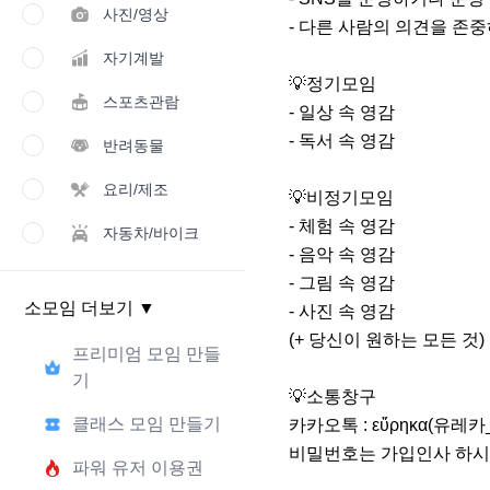
사진/영상
- 다른 사람의 의견을 존중
자기계발
💡정기모임

스포츠관람
- 일상 속 영감

- 독서 속 영감

반려동물
요리/제조
💡비정기모임

- 체험 속 영감

자동차/바이크
- 음악 속 영감

- 그림 속 영감

소모임 더보기
▼
- 사진 속 영감

(+ 당신이 원하는 모든 것)

프리미엄 모임 만들
기
💡소통창구

클래스 모임 만들기
카카오톡 : εὕρηκα(유레
비밀번호는 가입인사 하시면
파워 유저 이용권