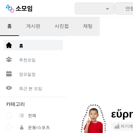
연
홈
게시판
사진첩
채팅
앱 다운로드
홈
추천모임
정모일정
최근 본 모임
카테고리
εὕ
전체
자기계
운동/스포츠