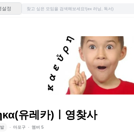
령설정
ρηκα(유레카)ㅣ영찾사
발
∙
마포구
∙
멤버
5