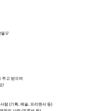
들💡

 주고 받으며

!

사람 (기획, 예술, 프리랜서 등)

예정인 사람 (유튜버 등)
