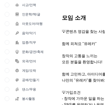
사교/인맥
인문학/책/글
모임 소개
아웃도어/여행
💡콘텐츠 영감을 찾는 사람
음악/악기
업종/직무
함께 외쳐요 "유레카"

문화/공연/축제
창작의 고통을 느끼는 

외국/언어
모든 분들을 환영합니다!

게임/오락
함께 고민하고, 아이디어를
공예/만들기
나만의 "유레카"를 찾아봐요
댄스/무용
💡가입조건

- 창작에 가까운 일을 하는 
봉사활동
- SNS를 운영하거나 운영 