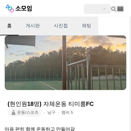
홈
게시판
사진첩
채팅
(현인원18명) 자체운동 티미룸FC
운동/스포츠
∙
남구
∙
멤버
5
마음 편히 함께 운동하고 만들어갈
