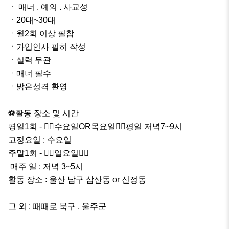
ㆍ 매너 . 예의 . 사교성

ㆍ20대~30대

ㆍ월2회 이상 필참

ㆍ가입인사 필히 작성

ㆍ실력 무관

ㆍ매너 필수

ㆍ밝은성격 환영

⚽️활동 장소 및 시간

평일1회 - ✌🏻수요일OR목요일✌🏻평일 저녁7~9시

고정요일 : 수요일

주말1회 - ✌🏻일요일✌🏻

 매주 일 : 저녁 3~5시

활동 장소 : 울산 남구 삼산동 or 신정동

그 외 : 때때로 북구 , 울주군
