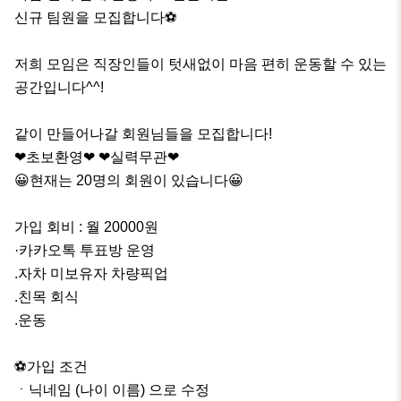
신규 팀원을 모집합니다⚽️

저희 모임은 직장인들이 텃새없이 마음 편히 운동할 수 있는 
공간입니다^^!

같이 만들어나갈 회원님들을 모집합니다!

❤초보환영❤ ❤실력무관❤

😀현재는 20명의 회원이 있습니다😀

가입 회비 : 월 20000원

·카카오톡 투표방 운영

.자차 미보유자 차량픽업

.친목 회식

.운동

⚽️가입 조건

ㆍ닉네임 (나이 이름) 으로 수정
