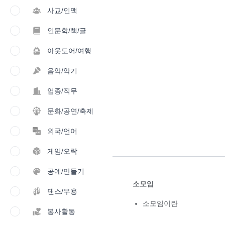
사교/인맥
인문학/책/글
아웃도어/여행
음악/악기
업종/직무
문화/공연/축제
외국/언어
게임/오락
공예/만들기
소모임
댄스/무용
소모임이란
봉사활동