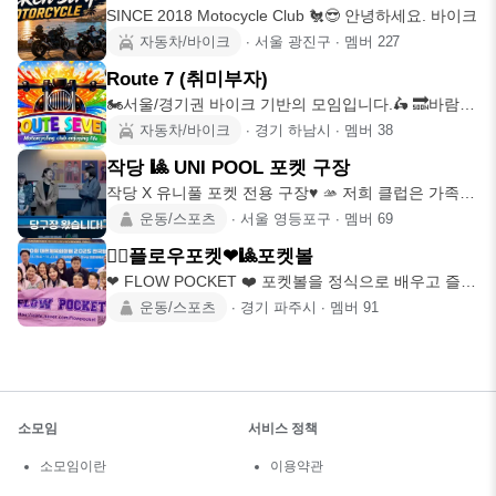
SINCE 2018 Motocycle Club 🐔😎 안녕하세요. 바이크
자동차/바이크
∙
서울 광진구
∙
멤버
227
Route 7 (취미부자)
🏍서울/경기권 바이크 기반의 모임입니다.🛵 🔜바람을
즐기는 라이더들!!!
자동차/바이크
∙
경기 하남시
∙
멤버
38
작당 🎱 UNI POOL 포켓 구장
작당 X 유니풀 포켓 전용 구장♥️ 🫴 저희 클럽은 가족끼
리! 연인끼리
운동/스포츠
∙
서울 영등포구
∙
멤버
69
🙋‍♀플로우포켓❤🎱포켓볼
❤ FLOW POCKET ❤️ 포켓볼을 정식으로 배우고 즐기
는 아마추어&
운동/스포츠
∙
경기 파주시
∙
멤버
91
소모임
서비스 정책
소모임이란
이용약관