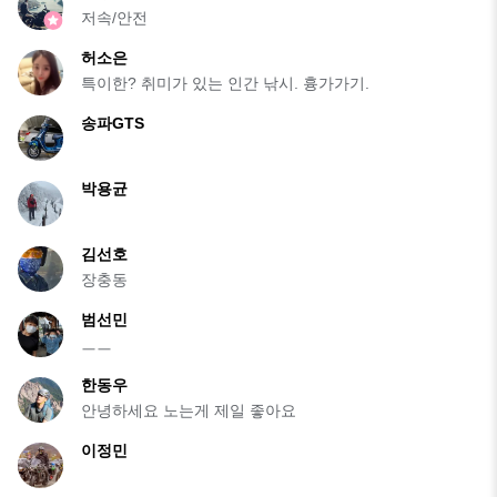
저속/안전
허소은
특이한? 취미가 있는 인간 낚시. 흉가가기.
송파GTS
박용균
김선호
장충동
범선민
ㅡㅡ
한동우
안녕하세요 노는게 제일 좋아요
이정민