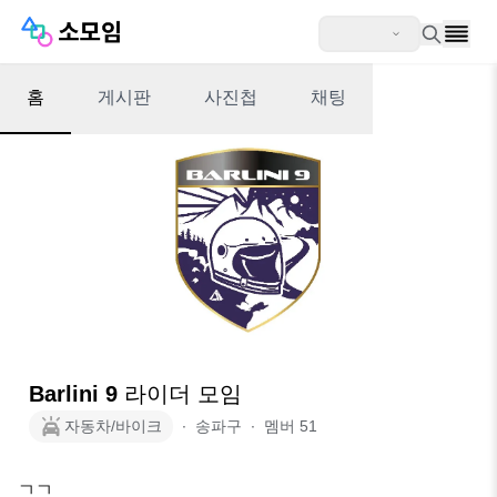
홈
게시판
사진첩
채팅
Barlini 9 라이더 모임
자동차/바이크
∙
송파구
∙
멤버
51
ㄱㄱ