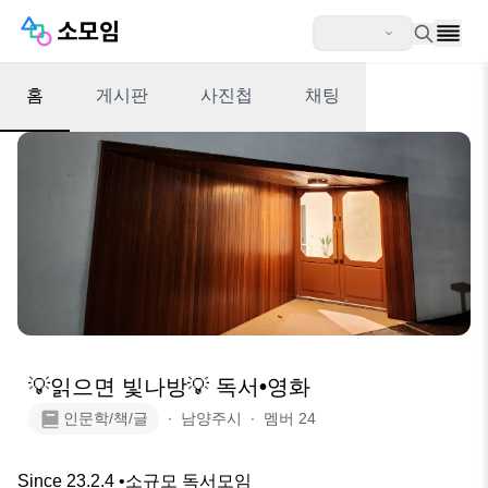
홈
게시판
사진첩
채팅
💡읽으면 빛나방💡 독서•영화
인문학/책/글
∙
남양주시
∙
멤버
24
Since 23.2.4 •소규모 독서모임
