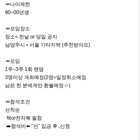
🥕나이제한

90~00년생

🥕모임장소

장소= 전날 or 당일 공지

남양주시 • 서울 기타지역 (추천받아요)

🥕모임

1주~3주 1회 랜덤

3명이상 개최예정(2명=일정취소예정

남은 한 분에게만 환불예정ㅇ)

🥕참석조건

선착순

 책or전자북 필참

 ➡️참석비⬅️ "선" 입금 후 ,신청
