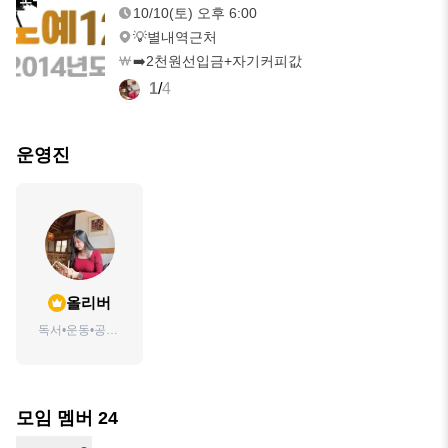
10/10(토) 오후 6:00
💡별내역근처
➡️2천원선입금+자기커피값
1
/
4
운영진
올리버
독서•운동•공부•
식단🥬
모임 멤버
24