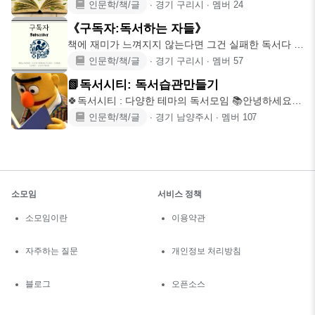
입니다~📚
인문학/책/글
∙
경기 구리시
∙
멤버
24
《구독자:독서하는 자들》
책에 재미가 느껴지지 않는다면 그건 실패한 독서다 ▪︎
혼자 읽고 끝내는
인문학/책/글
∙
경기 구리시
∙
멤버
57
📗독서시티: 독서습관만들기
🍀독서시티 : 다양한 테마의 독서모임 📚안녕하세요
독서시티입니다🤓 혹시
인문학/책/글
∙
경기 남양주시
∙
멤버
107
소모임
서비스 정책
소모임이란
이용약관
자주하는 질문
개인정보 처리방침
블로그
오픈소스