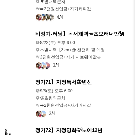
🌳별내역근처
➡️2천원선입금+자기커피값
4
/
4
8/22(토)
비정기-러닝】독서체력🥕초보러너만🗽
오후 6:00
8/22(토) 오후 6:00
🥗별내역【3km+@ 천천히 뛸 예정
2천원선입금+자기 서브웨이값🥗
3
/
4
9/5(토)
정기71】지정독서🦋변신
오후 6:00
9/5(토) 오후 6:00
🦋호평역근처
➡️2천원선입금+자기커피값
2
/
4
10/10(토)
정기72】지정영화💡노예12년
오후 6:00