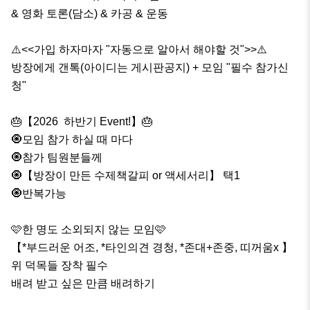
& 영화 토론(담소) & 카공 & 운동

⚠️<<가입 하자마자 "자동으로 알아서 해야할 것">>⚠️

방장에게 갠톡(아이디는 게시판공지) + 모임 "필수 참가신
청" 

🎂【2026  하반기 Event!】🎂

🧿모임 참가 하실 때 마다 

🧿참가 팀원분들께

🧿【방장이 만든 수제책갈피 or 액세서리】 택1

🧿반복가능

🩷한 명도 소외되지 않는 모임🩷

【*부드러운 어조, *타인의견 경청, *존대+존중, 띠꺼움x 】 

위 덕목들 장착 필수

배려 받고 싶은 만큼 배려하기
