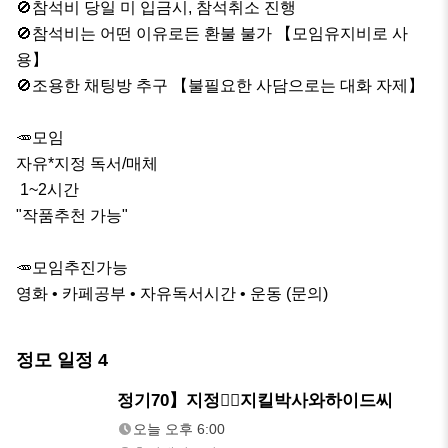
🚫참석비 당일 미 입금시, 참석취소 진행

🚫참석비는 어떤 이유로든 환불 불가 【모임유지비로 사
용】

🚫조용한 채팅방 추구 【불필요한 사담으로는 대화 자제】

🥕모임

자유*지정 독서/매체

 1~2시간

"작품추천 가능"

🥕모임추진가능 

영화 • 카페공부 • 자유독서시간 • 운동 (문의)
정모 일정
4
내일
정기70】지정🧙‍♂지킬박사와하이드씨
오후 6:00
오늘 오후 6:00