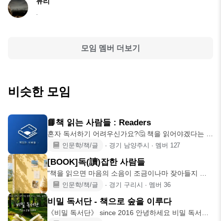
듀리
.
모임 멤버 더보기
비슷한 모임
📘책 읽는 사람들 : Readers
혼자 독서하기 어려우신가요?🤔 책을 읽어야겠다는 마
음은 굴뚝같지만, 바
인문학/책/글
∙
경기 남양주시
∙
멤버
127
[BOOK]독(讀)잡한 사람들
"책을 읽으면 마음의 소음이 조금이나마 잦아들지 않
을까요?"📻☁️
인문학/책/글
∙
경기 구리시
∙
멤버
36
비밀 독서단 - 책으로 숲을 이루다
《비밀 독서단》 since 2016 안녕하세요 비밀 독서단