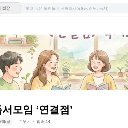
령설정
 독서모임 ‘연결점’
/책/글
∙
수원시
∙
멤버
14