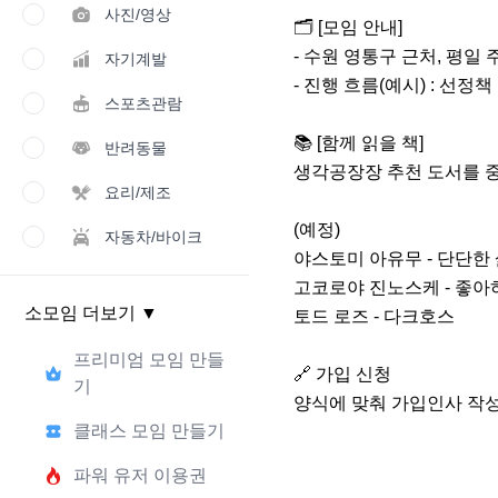
사진/영상
🗂️ [모임 안내]

- 수원 영통구 근처, 평일 
자기계발
- 진행 흐름(예시) : 선정
스포츠관람
📚 [함께 읽을 책]

반려동물
생각공장장 추천 도서를 중
요리/제조
(예정)

자동차/바이크
야스토미 아유무 - 단단한 
고코로야 진노스케 - 좋아하
소모임 더보기
▼
토드 로즈 - 다크호스

프리미엄 모임 만들
🔗 가입 신청

기
양식에 맞춰 가입인사 작성
클래스 모임 만들기
파워 유저 이용권