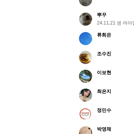
뿌꾸
24.11.21 생 여
류희은
조수진
이보현
최은지
정민수
박영채