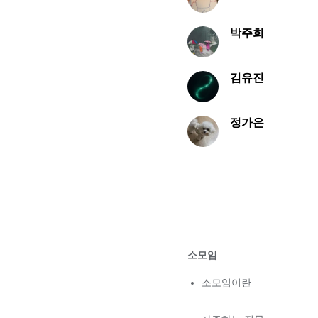
박주희
김유진
정가은
소모임
소모임이란