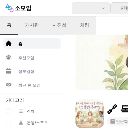
연
홈
게시판
사진첩
채팅
앱 다운로드
홈
추천모임
정모일정
최근 본 모임
카테고리
🔗
전체
인문학
운동/스포츠