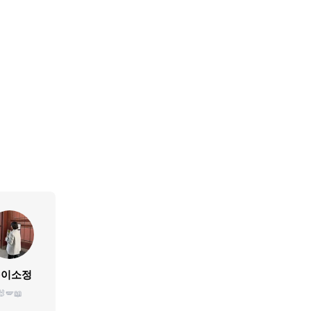
이소정
🐰🪽📖