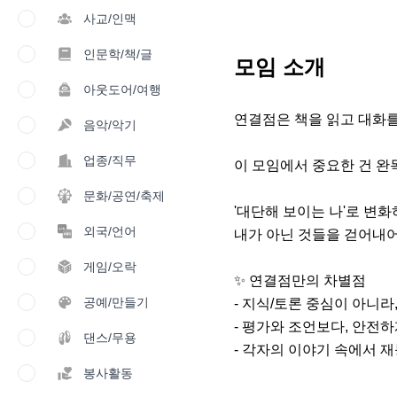
사교/인맥
인문학/책/글
모임 소개
아웃도어/여행
연결점은 책을 읽고 대화를
음악/악기
업종/직무
이 모임에서 중요한 건 완
문화/공연/축제
'대단해 보이는 나'로 변화하
외국/언어
내가 아닌 것들을 걷어내어 
게임/오락
✨ 연결점만의 차별점

공예/만들기
- 지식/토론 중심이 아니라,
- 평가와 조언보다, 안전하
댄스/무용
- 각자의 이야기 속에서 재능
봉사활동