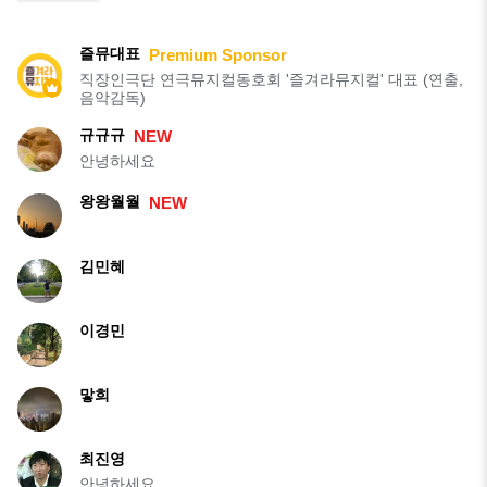
즐뮤대표
Premium Sponsor
직장인극단 연극뮤지컬동호회 '즐겨라뮤지컬' 대표 (연출,
음악감독)
규규규
NEW
안녕하세요
왕왕월월
NEW
김민혜
이경민
맣희
최진영
안녕하세요