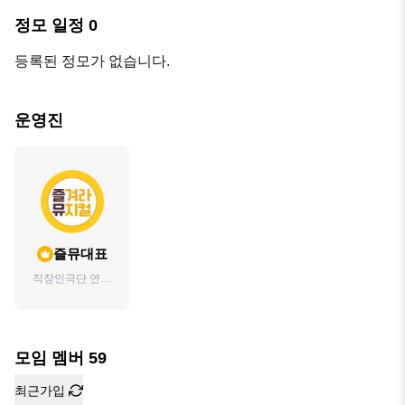
정모 일정
0
등록된 정모가 없습니다.
운영진
즐뮤대표
직장인극단 연극
뮤지컬동호회 '즐
겨라뮤지컬' 대표
(연출, 음악감독)
모임 멤버
59
최근가입