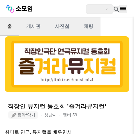
홈
게시판
사진첩
채팅
직장인 뮤지컬 동호회 ’즐겨라뮤지컬‘
음악/악기
∙
성남시
∙
멤버
59
취미로 연극, 뮤지컬을 배우면서
