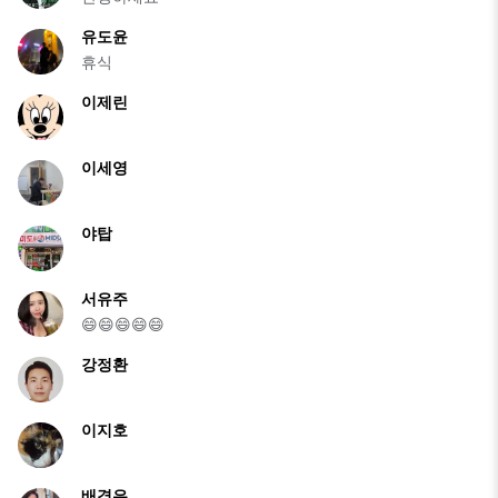
유도윤
휴식
이제린
이세영
야탑
서유주
😄😄😄😄😄
강정환
이지호
배경은