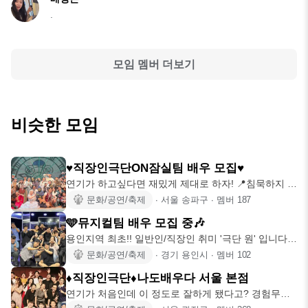
.
모임 멤버 더보기
비슷한 모임
♥️직장인극단ON잠실팀 배우 모집♥️
연기가 하고싶다면 재밌게 제대로 하자! 📍침묵하지 않
을 사람을 찾습니다
문화/공연/축제
∙
서울 송파구
∙
멤버
187
🩵뮤지컬팀 배우 모집 중🎶
용인지역 최초!! 일반인/직장인 취미 '극단 원' 입니다.
✨다음
문화/공연/축제
∙
경기 용인시
∙
멤버
102
♦️직장인극단♦️나도배우다 서울 본점
연기가 처음인데 이 정도로 잘하게 됐다고? 경험무관!
열정만 있다면 O.