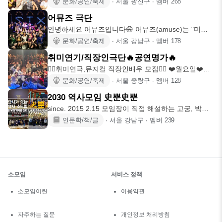
문화/공연/축제
∙
서울 광진구
∙
멤버
268
어뮤즈 극단
안녕하세요 어뮤즈입니다😄 어뮤즈(amuse)는 "미소
짓게 하다" "즐
문화/공연/축제
∙
서울 강남구
∙
멤버
178
취미연기/직장인극단🔥공연명가🔥
🧏‍♀️취미연극,뮤지컬 직장인배우 모집🙋‍♂️ ❤️월요일❤️연
극반 모집
문화/공연/축제
∙
서울 중랑구
∙
멤버
128
2030 역사모임 史뿐史뿐
since. 2015 2.15 모임장이 직접 해설하는 고궁, 박물
관,
인문학/책/글
∙
서울 강남구
∙
멤버
239
소모임
서비스 정책
소모임이란
이용약관
자주하는 질문
개인정보 처리방침