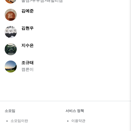
솔캠>부부캠>패밀리캠
김예준
김현우
지수은
조규태
캠른이
소모임
서비스 정책
소모임이란
이용약관