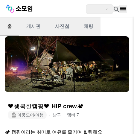
홈
게시판
사진첩
채팅
🖤행복한캠핑🖤 HIP crew🏕
아웃도어/여행
∙
남구
∙
멤버
7
🏕 캠핑이라는 취미로 여유를 즐기며 힐링해요
