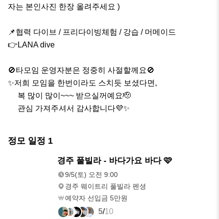
자는 본인사진 한장 올려주세요 )

📌협력 다이브 / 프리다이빙체험 / 강습 / 머메이드

👉LANA dive

🚫타모임 운영자분은 정중히 사절할께요🚫

✨️저희 모임을 한번이라도 스치듯 보셨다면,   

     복 많이 많이~~~ 받으실꺼예요🫡 

     관심 가져주셔서 감사합니다💜✨️
정모 일정
1
9/5(토)
경주 풀빌라 - 바다가요 바다 🩷
오전 9:00
9/5(토) 오전 9:00
경주 웨이트리 풀빌라 펜셩
예약자 선입금 5만원
5
/
10