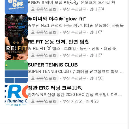
♥ 𝐍𝐄𝐖 !! 멤버 모집 ♥ !(•̀ᴗ•́)و ̑̑ 온오프에 오신걸 환
운동/스포츠
∙
부산 부산진구
∙
멤버
224
💫미녀와 야수💫"glow_fit"
🔥부산 No.1 근성장 운동 커뮤니티🔥 운동하는 사람들
운동/스포츠
∙
부산 부산진구
∙
멤버
67
RE.FIT 운동 먼저, 인연 덤💪
💪 RE:FIT 🏋️ 헬스 · 트래킹 · 등산 · 산책 · 러닝 ☕
운동/스포츠
∙
부산 부산진구
∙
멤버
37
SUPER TENNIS CLUB
SUPER TENNIS CLUB / 슈퍼테클 ✔️고정코트 확보 ✔️
토,
운동/스포츠
∙
부산 부산진구
∙
멤버
50
정관 ERC 러닝 크루🏃‍♂️🏃‍
반가워요!! 신생 정관 2030 ERC 런닝 크루입니다!! 런
닝을 취
운동/스포츠
∙
부산 기장군
∙
멤버
23