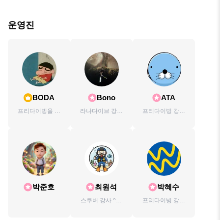
운영진
BODA
Bono
ATA
프리다이빙을 좋
라나다이브 강사
프리다이빙 강사
아하는 여자사람
보노입니다🦦
수영 강사 스쿠버
🐰
PADI ins •
강사 텍다이빙 강
Mermaid ins
사 인명구조강사
박준호
최원석
박혜수
스쿠버 강사 ^0^
프리다이빙 강사
스노우보드🏂 볼
입니다 체험.투어.
링🎳 캠핑🏕 차박
강습 OK