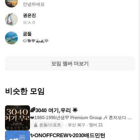
안녕하세요
권은진
ㅇㅅㅇ
굼둡
🐶🐕🧡🐳🌊💙
모임 멤버 더보기
비슷한 모임
🌈3040 여기,우리 🌟
❤️1980-1996년생💜 Premium Group 🎶 혼자보다 함
께일
운동/스포츠
∙
부산 북구
∙
멤버
21
✨ONOFFCREW✨2030배드민턴