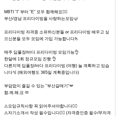
MBTI "I" 부터 "E" 모두 함께해요🙋‍♀️

부산/경남 프리다이빙을 사랑하는모임🤿

프리다이빙 자격증 소유하신분들 or 프리다이빙 배우고 싶
으신분들 모두 모임에 가입 가능합니다🫰

매주 딥풀장/바다 프리다이빙 모임가능👌

한달에 1회 정규모임 진행 👌

다른지역 딥풀장/바다 프리다이빙 (여행) 늘 계획하고 있습
니다🫧 (해외여행도 365일 계획중입니다)

부담없이 즐길 수 있는 "부산갈매기"🪽

함.께.해.요 🫶

⚠️모임규칙사항 꼭 읽어주셔야합니다🙋‍♀️

⚠️자기소개서 작성 필수입니다🙋‍♀️ (자격증인증 필수/무자격