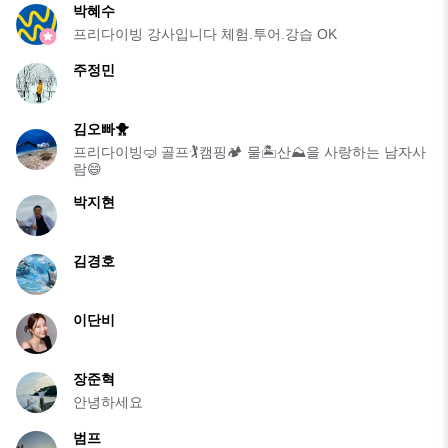
박혜수
프리다이빙 강사입니다 체험.투어.강습 OK
주정민
김오빠🐥
프리다이빙🤿 골프🏌️캠핑🏕️ 물🏝️산⛰️을 사랑하는 남자사
람😄
박지현
김경호
이단비
장준혁
안녕하세요
범프