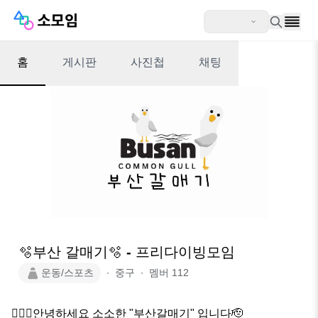
홈
게시판
사진첩
채팅
🫧부산 갈매기🫧 - 프리다이빙모임
운동/스포츠
∙
중구
∙
멤버
112
🧏🏻‍♀️안녕하세요 소소한 "부산갈매기" 입니다🫡
