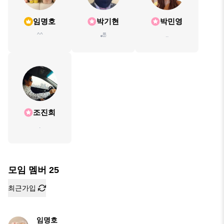
임명호
박기현
박민영
^^
🎳
..
조진희
.
모임 멤버
25
최근가입
임명호