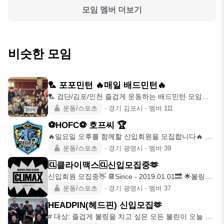
모임 멤버 더보기
비슷한 모임
🏸 포포민턴 🔥매일 배드민턴🔥
🏸 검단/김포/인천 즐겁게 운동하는 배드민턴 모임
Since 2024.0
운동/스포츠
∙
경기 김포시
∙
멤버
111
⚽HOFC⚽️ 호프씨 🏆
🔥일요일 오후를 함께할 신입회원을 모집합니다🔥 안
녕하세요 ⚽️HOFC⚽
운동/스포츠
∙
경기 광명시
∙
멤버
39
🆑클라이맥스🆑신입모집중🫶
신입회원 모집중👋 📆Since - 2019.01.01🔜 🌟볼링을
배우고
운동/스포츠
∙
경기 광명시
∙
멤버
37
HEADPIN(헤드핀) 신입모집🫶
# 대상: 즐겁게 볼링을 치고 싶은 모든 볼린이 오늘 볼