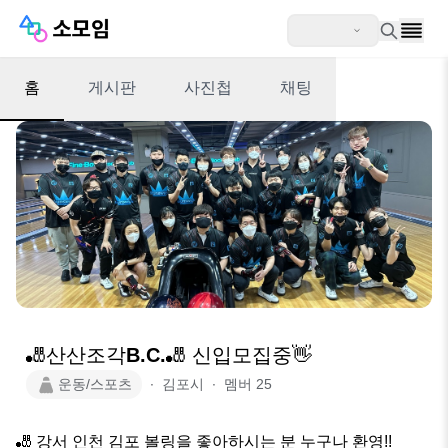
홈
게시판
사진첩
채팅
🎳산산조각B.C.🎳 신입모집중👋
운동/스포츠
∙
김포시
∙
멤버
25
🎳 강서 인천 김포 볼링을 좋아하시는 분 누구나 환영!!
