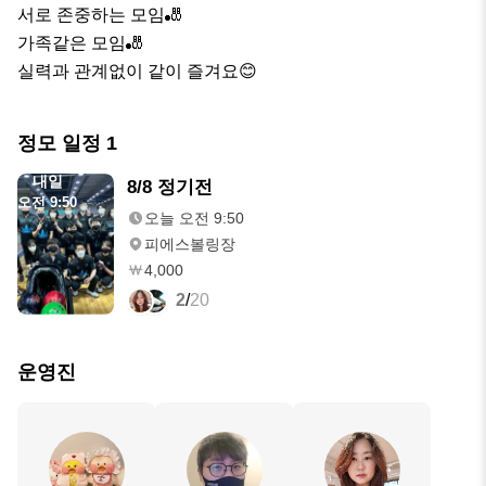
서로 존중하는 모임🎳

가족같은 모임🎳

실력과 관계없이 같이 즐겨요😊
정모 일정
1
내일
8/8 정기전
오전 9:50
오늘 오전 9:50
피에스볼링장
4,000
2
/
20
운영진