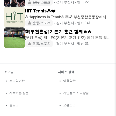
링
운동/스포츠
∙
경기 부천시
∙
멤버
22
HIT Tennis🎾❤️
🎾Happiness In Tennis🫰🏻💕 부천종합운동장에서 활
동하는
운동/스포츠
∙
경기 부천시
∙
멤버
141
⚽️[부천혼성]기본기 훈련 함께🔥🔥
[부천 혼성] 캐논FC(기본기 훈련 위주) 이런 분들 찾습
니다😎 리프팅
운동/스포츠
∙
경기 부천시
∙
멤버
31
소모임
서비스 정책
소모임이란
이용약관
자주하는 질문
개인정보 처리방침
블로그
오픈소스