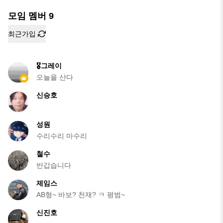
모임 멤버
9
최근가입
🎖️그레이
오늘을 산다
신승호
성원
수리수리 마수리
철수
반갑습니다
제임스
AB형~ 바보? 천재? ㅋ 평범~
신진호