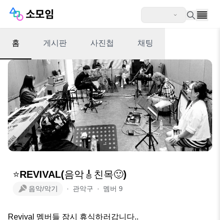
홈
게시판
사진첩
채팅
⭐REVIVAL(음악🎸친목🙂)
음악/악기
∙
관악구
∙
멤버
9
Revival 멤버들 잠시 휴식하러갑니다..
