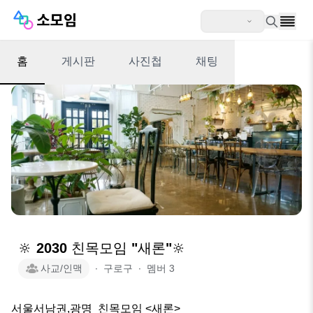
홈
게시판
사진첩
채팅
🔆 2030 친목모임 "새론"🔆
사교/인맥
∙
구로구
∙
멤버
3
서울서남권,광명  친목모임 <새론>
