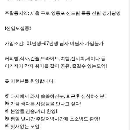
주활동지역: 서울 구로 영등포 신도림 목동 신림 경기광명

❗️신입모집중❗️

가입조건:  01년생~87년생 남자 미필자 가입불가

커피벙,식사,간술,드라이브,여행,전시회,세미나 등

이거저거 각자 취미를 같이 공유, 즐길수 있는모임!

🔵 이런분들 환영합니다!

👋 타지에서 와서 쓸쓸하신분, 퇴근후 심심하신분!

👋 가끔 색다른 사람들을 만나고 싶다!

👋 논알콜,간술,커피 환영!

👋 평일 낮시간 주말저녁시간때 소소벙도 환영!

👋 텃새없는 모임!
