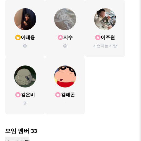
이태용
지수
이주원
😄
😊
사업하는 사람
김은비
김태곤
✌️
ㆍ
모임 멤버
33