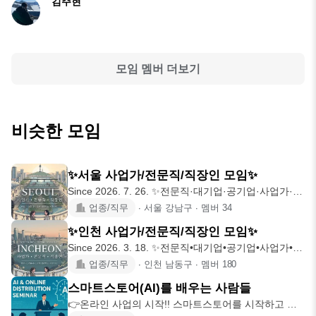
김주현
모임 멤버 더보기
비슷한 모임
✨서울 사업가/전문직/직장인 모임✨
Since 2026. 7. 26. ✨전문직·대기업·공기업·사업가·직
장인
업종/직무
∙
서울 강남구
∙
멤버
34
✨인천 사업가/전문직/직장인 모임✨
Since 2026. 3. 18. ✨전문직•대기업•공기업•사업가•직
장인
업종/직무
∙
인천 남동구
∙
멤버
180
스마트스토어(AI)를 배우는 사람들
👉온라인 사업의 시작!! 스마트스토어를 시작하고 키