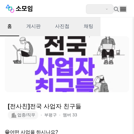
홈
게시판
사진첩
채팅
[전사친]전국 사업자 친구들
업종/직무
∙
부평구
∙
멤버
33
😁어떤 사업을 하시나요?
