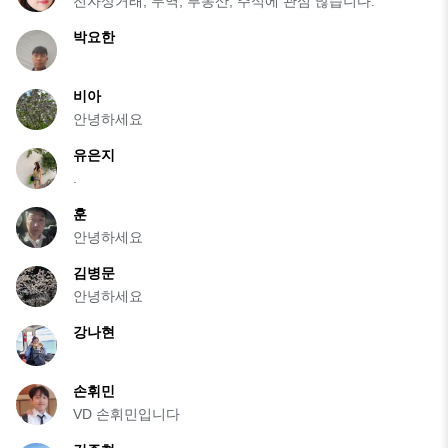
전자상거래, 무역, 부동산, 주식에 관심 많습니다.
박요한
비아
안녕하세요
유은지
.
훈
안녕하세요
김병문
안녕하세요
강나현
손휘민
VD 손휘민입니다