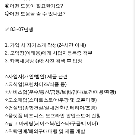
🤨어떤 도움이 필요한가요?

🧐어떤 도움을 줄 수 있나요?

✅ 83~07년생

1. 가입 시 자기소개 작성(24시간 이내)

2. 모임장(이태용)에게 사업자등록증 첨부

3. 카톡채팅방 @전사친 검색 후 입장

⭐사업자(개인/법인) 세금 관련

⭐요식업(프렌차이즈/식품 등)

⭐서비스업(운수/통신/금융/보험/임대/보건/미용/관광)

⭐도소매업(스마트스토어/쿠팡 및 오픈마켓)

⭐️건설업(종합건설/실내건축/인테리어/조경)

⭐플랫폼 비즈니스, 오프라인 팝업스토어 런칭

⭐광고 마케팅(페이스북/인스타/구글/네이버)

⭐위탁판매/해외구매대행 및 제품 개발
