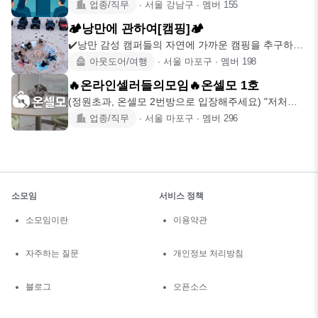
워나가는 모임입니다.
업종/직무
∙
서울 강남구
∙
멤버
155
🏕낭만에 관하여[캠핑]🏕
✔️낭만 감성 캠퍼들의 자연에 가까운 캠핑을 추구하는
모임 캠핑 입문
아웃도어/여행
∙
서울 마포구
∙
멤버
198
🔥온라인셀러들의모임🔥온셀모 1호
(정원초과, 온셀모 2번방으로 입장해주세요) "저처럼
빙빙 돌아가지 마
업종/직무
∙
서울 마포구
∙
멤버
296
소모임
서비스 정책
소모임이란
이용약관
자주하는 질문
개인정보 처리방침
블로그
오픈소스