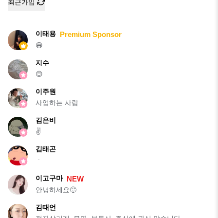
최근가입
이태용
Premium Sponsor
😄
지수
😊
이주원
사업하는 사람
김은비
✌️
김태곤
ㆍ
이고구마
NEW
안녕하세요🙂
김태언