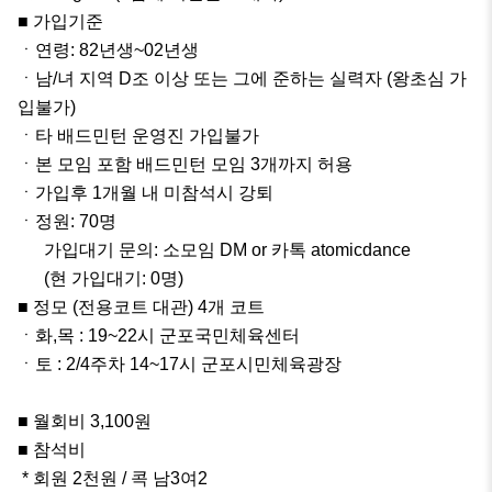
■ 가입기준

ㆍ연령: 82년생~02년생

ㆍ남/녀 지역 D조 이상 또는 그에 준하는 실력자 (왕초심 가
입불가)

ㆍ타 배드민턴 운영진 가입불가

ㆍ본 모임 포함 배드민턴 모임 3개까지 허용

ㆍ가입후 1개월 내 미참석시 강퇴

ㆍ정원: 70명

      가입대기 문의: 소모임 DM or 카톡 atomicdance

      (현 가입대기: 0명)

■ 정모 (전용코트 대관) 4개 코트

ㆍ화,목 : 19~22시 군포국민체육센터

ㆍ토 : 2/4주차 14~17시 군포시민체육광장

■ 월회비 3,100원

■ 참석비

 * 회원 2천원 / 콕 남3여2
