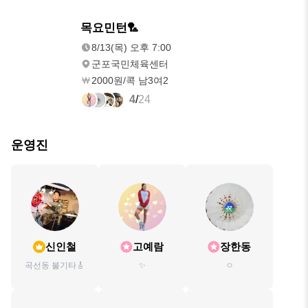
8/13(목)
목요민턴🏸
오후 7:00
8/13(목) 오후 7:00
군포국민체육센터
2000원/콕 남3여2
4
/
24
운영진
신인철
고예람
장한동
곡선동 불기타🎸
✨
ㅇ