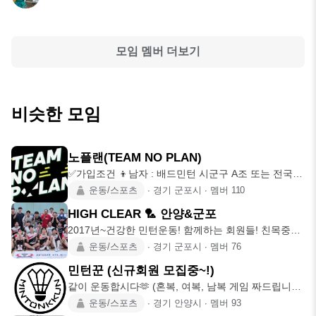
모임 멤버 더보기
비슷한 모임
노플랜(TEAM NO PLAN)
✅️가입조건 👦남자 : 배드민턴 시군구 A조 또는 전국 B
조 이상 👧여
운동/스포츠
∙
경기 군포시
∙
멤버
110
HIGH CLEAR 🏸 안양&군포
2017년~건강한 민턴운동! 함께하는 회원들! 친목중시
💜 "하이클리어
운동/스포츠
∙
경기 군포시
∙
멤버
76
민턴꾼 (신규회원 모집중~!)
같이 운동합시다🫶 (혼복, 여복, 남복 게임 짜드립니다
🔥) 📍 필수 가
운동/스포츠
∙
경기 안양시
∙
멤버
93