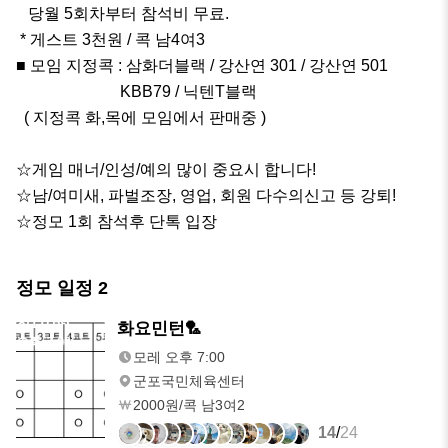
   당월 5회차부터 참석비 무료.

 * 게스트 3천원 / 콕 남4여3

■ 모임 지정콕 : 삼화더블랙 / 강산연 301 / 강산연 501

                          KBB79 / 닉텐T블랙

  ( 지정콕 화,목에 모임에서 판매중 )

☆게임 매너/인성/예의 많이 중요시 합니다!

☆남/여미새, 파벌조장, 영업, 회원 다수의신고 등 강퇴!

☆정모 1회 참석후 단톡 입장
정모 일정
2
8/11(화)
화요민턴🏸
오후 7:00
모레 오후 7:00
군포국민체육센터
2000원/콕 남3여2
14
/
24