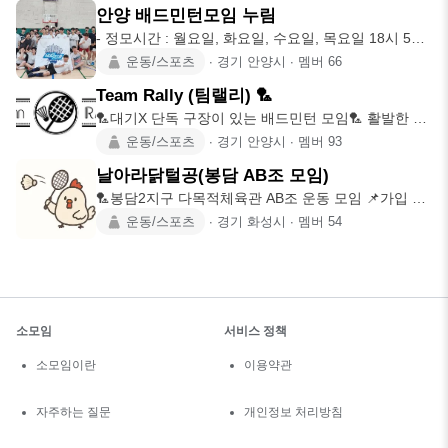
안양 배드민턴모임 누림
- 정모시간 : 월요일, 화요일, 수요일, 목요일 18시 50
분 ~ 22
운동/스포츠
∙
경기 안양시
∙
멤버
66
Team Rally (팀랠리) 🏸
🏸대기X 단독 구장이 있는 배드민턴 모임🏸 활발한 참
석 인원👍 여름에
운동/스포츠
∙
경기 안양시
∙
멤버
93
날아라닭털공(봉담 AB조 모임)
🏸봉담2지구 다목적체육관 AB조 운동 모임 📌가입 조
건 - 1981년생
운동/스포츠
∙
경기 화성시
∙
멤버
54
소모임
서비스 정책
소모임이란
이용약관
자주하는 질문
개인정보 처리방침