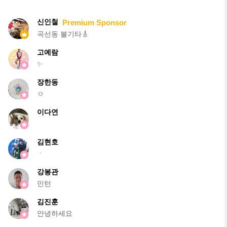
신인철
Premium Sponsor
곡선동 불기타🎸
고예람
✨
장한동
ㅇ
이다연
김현호
ㆍ
강봉관
민턴
김진훈
안녕하세요