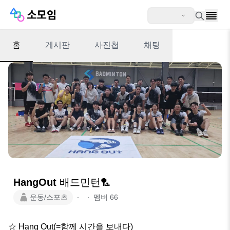
홈
게시판
사진첩
채팅
HangOut 배드민턴🏸
운동/스포츠
∙
∙
멤버
66
☆ Hang Out(=함께 시간을 보내다) 
