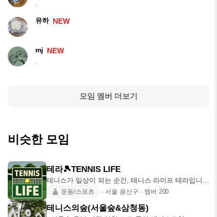
.
유하
NEW
mj
NEW
.
모임 멤버 더보기
비슷한 모임
테라🎾TENNIS LIFE
테니스가 일상이 되는 순간, 테니스 라이프 테라입니
다!🎾 ✅ 정모 평일
운동/스포츠
∙
서울 용산구
∙
멤버
200
테니스의숲(서울숲&삼청동)