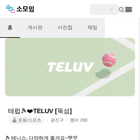
홈
게시판
사진첩
채팅
테럽🎾❤️TELUV [뚝섬]
운동/스포츠
∙
광진구
∙
멤버
288
🎾 테니스, 다양하게 즐겨요~💚💛
