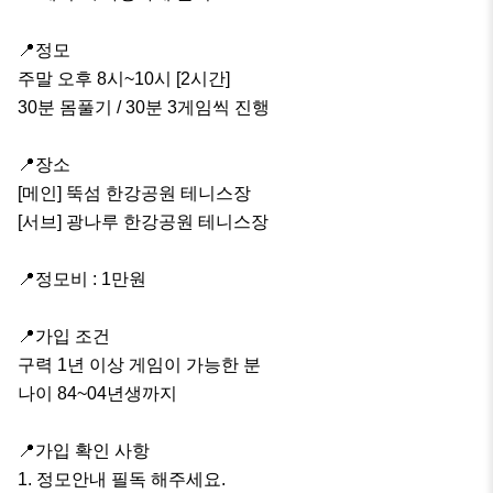
📍정모

주말 오후 8시~10시 [2시간]

30분 몸풀기 / 30분 3게임씩 진행

📍장소

[메인] 뚝섬 한강공원 테니스장

[서브] 광나루 한강공원 테니스장

📍정모비 : 1만원

📍가입 조건 

구력 1년 이상 게임이 가능한 분 

나이 84~04년생까지

📍가입 확인 사항 

1. 정모안내 필독 해주세요. 
