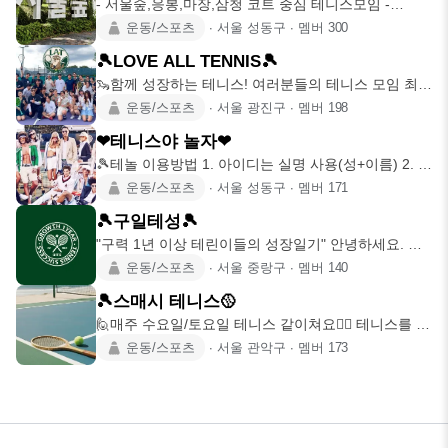
- 서울숲,응봉,마장,삼청 코트 중심 테니스모임 -
1981.1.1~ 이
운동/스포츠
∙
서울 성동구
∙
멤버
300
🎾LOVE ALL TENNIS🎾
🦦함께 성장하는 테니스! 여러분들의 테니스 모임 최종
정착지🦦 🌲서울
운동/스포츠
∙
서울 광진구
∙
멤버
198
❤테니스야 놀자❤
🎾테놀 이용방법 1. 아이디는 실명 사용(성+이름) 2. 자
기소개 작성하
운동/스포츠
∙
서울 성동구
∙
멤버
171
🎾구일테성🎾
"구력 1년 이상 테린이들의 성장일기" 안녕하세요. 저
희 구일테성은
운동/스포츠
∙
서울 중랑구
∙
멤버
140
🎾스매시 테니스🥎
🙋매주 수요일/토요일 테니스 같이쳐요🙋‍♀️ 테니스를 치
고 싶은데 같이
운동/스포츠
∙
서울 관악구
∙
멤버
173