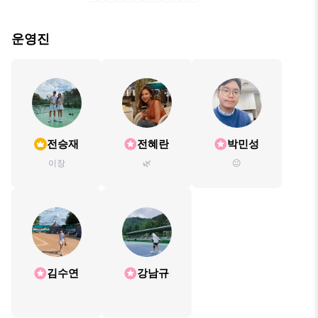
운영진
전승재
전혜란
박민성
이장
🌿
😐
김수연
강남규