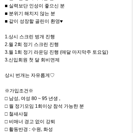
■ 실력보단 인성이 좋으신 분

■ 분위기 해치지 않는 분

■ 같이 성장할 골린이 환영♥

1.상시 스크린 벙개 진행

2.월 2회 정기 스크린 진행

3.월 1회 정기 라운딩 진행 (매달 마지막주 토요일)

3.신입회원 첫 달 회비면제

상시 번개는 자유롭게♡

※가입조건※

□ 남성, 여성 80 ~ 95 년생 ,

□ 월 정기모임 1회이상 참석 가능한 분

□ 철새사절

□ 비매너 경고 없이 강퇴

□ 활동반경 : 수원, 화성
