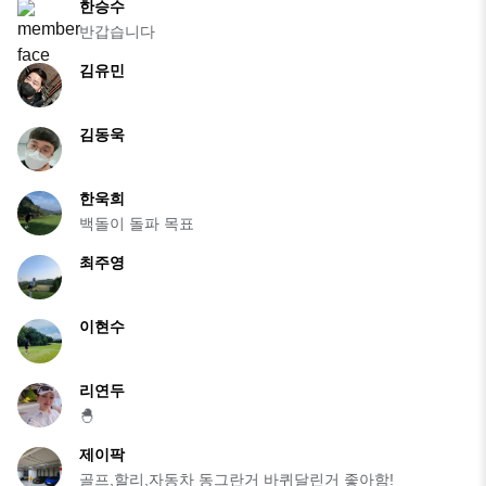
한승수
반갑습니다
김유민
김동욱
한욱희
백돌이 돌파 목표
최주영
이현수
리연두
🐣
제이팍
골프,할리,자동차 동그란거 바퀴달린거 좋아함!