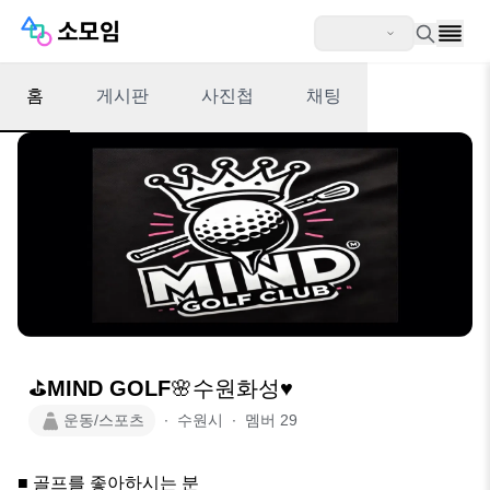
홈
게시판
사진첩
채팅
⛳️MIND GOLF🌸수원화성♥️
운동/스포츠
∙
수원시
∙
멤버
29
■ 골프를 좋아하시는 분
