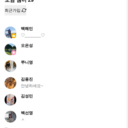
모임 멤버
29
최근가입
백해민
♡_______♡
오은성
쭈니영
김용진
안녕하세요~
김성민
백선영
ㅅ