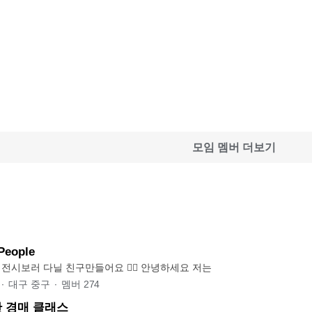
모임 멤버 더보기
People
같이 와인마시고 전시보러 다닐 친구만들어요 🙆‍♂️ 안녕하세요 저는
∙
대구 중구
∙
멤버
274
 경매 클래스