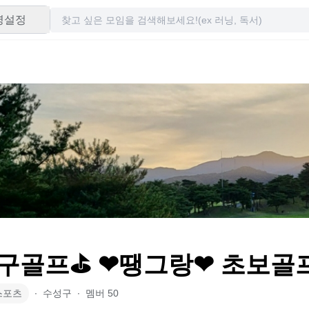
령설정
구골프⛳ ❤땡그랑❤ 초보골
스포츠
∙
수성구
∙
멤버
50