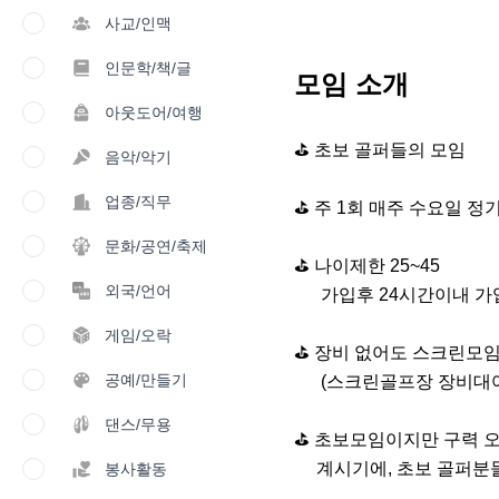
사교/인맥
인문학/책/글
모임 소개
아웃도어/여행
⛳ 초보 골퍼들의 모임

음악/악기
업종/직무
⛳ 주 1회 매주 수요일 정기
문화/공연/축제
⛳ 나이제한 25~45 

외국/언어
      가입후 24시간이내 가입 인사 작성해주세요.

게임/오락
⛳ 장비 없어도 스크린모임
공예/만들기
      (스크린골프장 장비대여가능)

댄스/무용
⛳ 초보모임이지만 구력 오
     계시기에, 초보 골퍼분들의 입문에 도움됩니다!

봉사활동