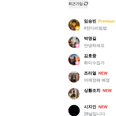
최근가입
임승빈
Premium 
#잔디비빔밥
박영길
안녕하세요
김호중
취미수집가
조리얼
NEW
어깨깡패 예정
상황조치
NEW
시지인
NEW
28살입니다