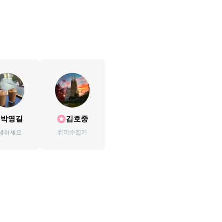
박영길
김호중
녕하세요
취미수집가