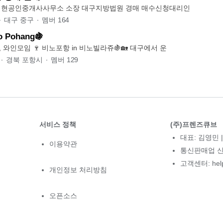
모임장 소개 대현공인중개사사무소 소장 대구지방법원 경매 매수신청대리인
∙
대구 중구
∙
멤버
164
 Pohang🍇
포항 와인스터디, 와인모임 🍷 비노포항 in 비노빌라쥬🍇🏡 대구에서 운
∙
경북 포항시
∙
멤버
129
서비스 정책
(주)프렌즈큐브
대표: 김영민 |
이용약관
통신판매업 신고
고객센터: hel
개인정보 처리방침
오픈소스