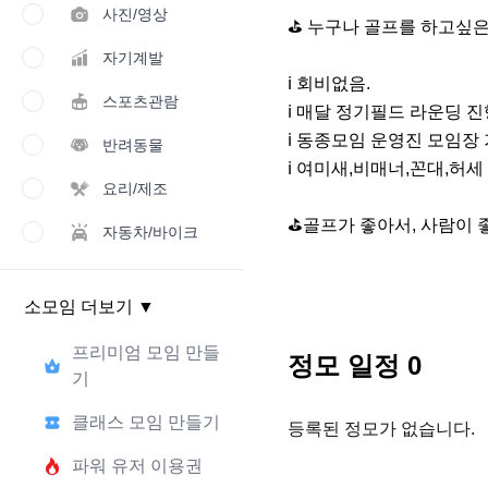
사진/영상
⛳ 누구나 골프를 하고싶은
자기계발
ℹ 회비없음.

스포츠관람
ℹ 매달 정기필드 라운딩 진행
ℹ 동종모임 운영진 모임장 
반려동물
ℹ 여미새,비매너,꼰대,허세 
요리/제조
⛳골프가 좋아서, 사람이 좋
자동차/바이크
소모임 더보기
▼
프리미엄 모임 만들
정모 일정
0
기
클래스 모임 만들기
등록된 정모가 없습니다.
파워 유저 이용권