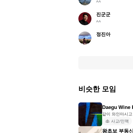
^^
진군군
^^
정진아
비슷한 모임
Daegu Wine 
사교/인맥
왕초보 부동산