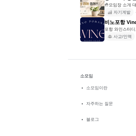

자기계발
비노포항 Vino
사교/인맥
소모임
소모임이란
자주하는 질문
블로그