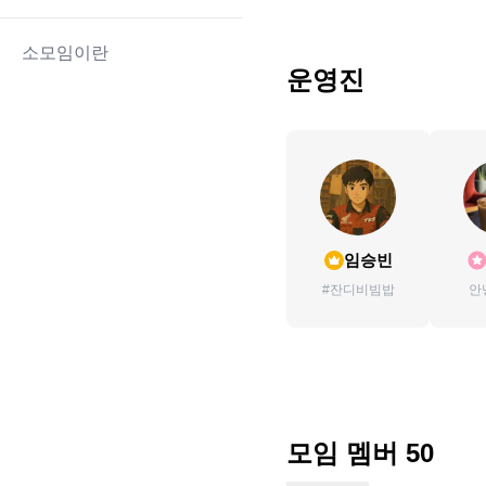
소모임이란
운영진
임승빈
#잔디비빔밥
안
모임 멤버
50