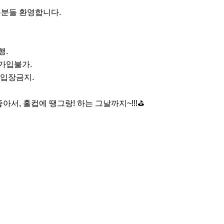
분들 환영합니다.

.

가입불가.

입장금지.

아서, 홀컵에 땡그랑! 하는 그날까지~!!!⛳