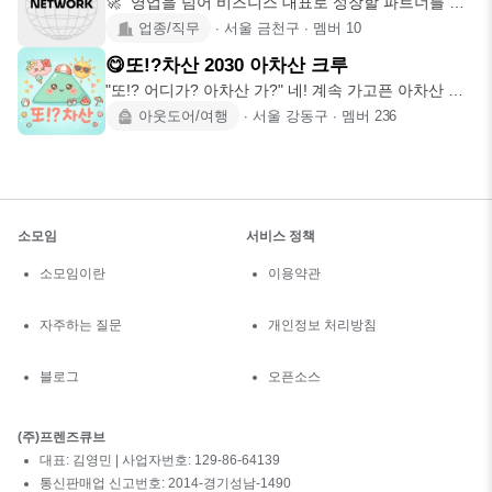
🚀 "영업을 넘어 비즈니스 대표로 성장할 파트너를 찾
습니다." 혼자 고
업종/직무
∙
서울 금천구
∙
멤버
10
😋또!?차산 2030 아차산 크루
"또!? 어디가? 아차산 가?" 네! 계속 가고픈 아차산 중
심 2030
아웃도어/여행
∙
서울 강동구
∙
멤버
236
소모임
서비스 정책
소모임이란
이용약관
자주하는 질문
개인정보 처리방침
블로그
오픈소스
(주)프렌즈큐브
대표: 김영민 | 사업자번호: 129-86-64139
통신판매업 신고번호: 2014-경기성남-1490