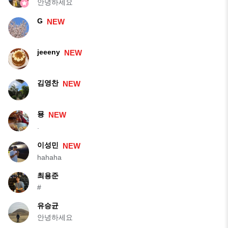
안녕하세요
G
NEW
jeeeny
NEW
김영찬
NEW
묭
NEW
.
이성민
NEW
hahaha
최용준
#
유승균
안녕하세요