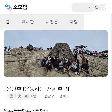
홈
게시판
사진첩
채팅
운만추 (운동하는 만남 추구)
아웃도어/여행
∙
강남구
∙
멤버
52
먹고, 운동하고, 사랑하라
