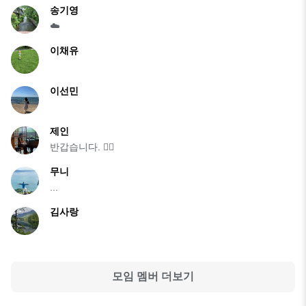
송기영
☁️
이채유
이선민
제인
반갑습니다. 🙂‍↕️
무니
...
김사랑
모임 멤버 더보기