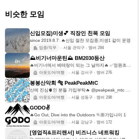
비슷한 모임
신입모집)미생💕 직장인 친목 모임
since 2019.8.7. 🔥신입 절찬 모집중,미생1 같이 운영
업종/직무
∙
서울 관악구
∙
멤버
284
⛰️비기너마운틴⛰️ BM2030등산
🔥비기너에서 베테랑이 되는 그 날까지🔥 ✅정원초과
시 동일모임 비기너마운
아웃도어/여행
∙
서울 강서구
∙
멤버
276
봉봉산악회 🐅 PeakPeakMtC
산에 진심🫀인 분들 가입부탁🔥 @peakpeak_mtc 크
기 보다 밀도
아웃도어/여행
∙
서울 성동구
∙
멤버
298
GODO✌️
🔥Go Out, Dive into the Outdoors 🏃🏼가입나이 1
아웃도어/여행
∙
서울 강남구
∙
멤버
172
[영업직&프리랜서] 비즈니스 네트워킹