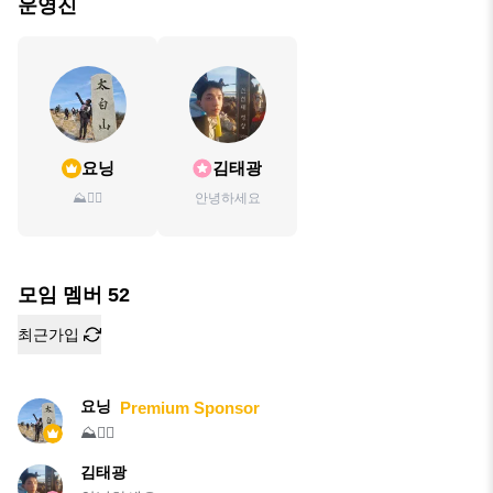
운영진
요닝
김태광
⛰️🏃‍♀️
안녕하세요
모임 멤버
52
최근가입
요닝
Premium Sponsor
⛰️🏃‍♀️
김태광