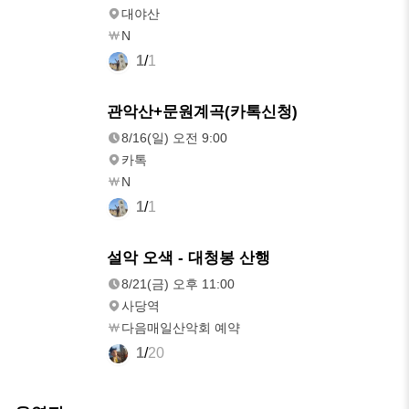
대야산
N
1
/
1
8/16(일)
관악산+문원계곡(카톡신청)
오전 9:00
8/16(일) 오전 9:00
카톡
N
1
/
1
8/21(금)
설악 오색 - 대청봉 산행
오후 11:00
8/21(금) 오후 11:00
사당역
다음매일산악회 예약
1
/
20