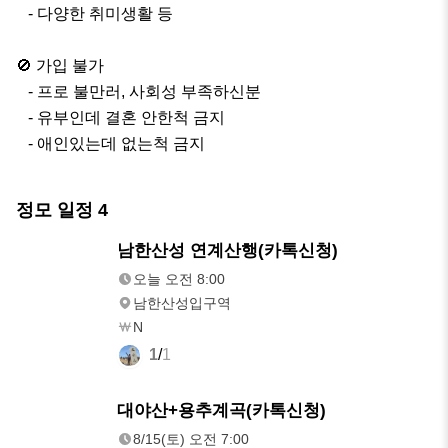
   - 다양한 취미생활 등

🚫 가입 불가

   - 프로 불만러, 사회성 부족하신분

   - 유부인데 결혼 안한척 금지

   - 애인있는데 없는척 금지
정모 일정
4
내일
남한산성 연계산행(카톡신청)
오전 8:00
오늘 오전 8:00
남한산성입구역
N
1
/
1
8/15(토)
대야산+용추계곡(카톡신청)
오전 7:00
8/15(토) 오전 7:00