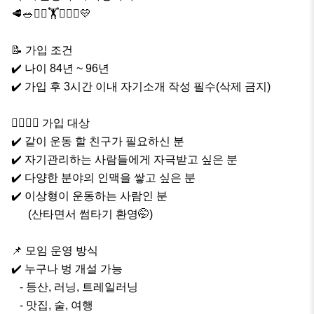
🥩🥗🏃‍♀️🏋👩‍❤️‍👨💛

📝 가입 조건

✔️ 나이 84년 ~ 96년

✔️ 가입 후 3시간 이내 자기소개 작성 필수(삭제 금지)

🙋‍♂️🙋‍♀️ 가입 대상

✔️ 같이 운동 할 친구가 필요하신 분

✔️ 자기관리하는 사람들에게 자극받고 싶은 분

✔️ 다양한 분야의 인맥을 쌓고 싶은 분

✔️ 이상형이 운동하는 사람인 분

      (산타면서 썸타기 환영🤭)

📌 모임 운영 방식

✔️ 누구나 벙 개설 가능

   - 등산, 러닝, 트레일러닝

   - 맛집, 술, 여행
