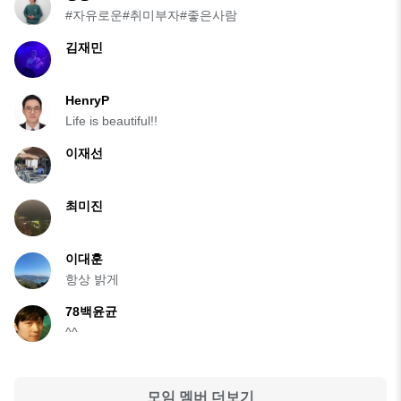
#자유로운#취미부자#좋은사람
김재민
HenryP
Life is beautiful!!
이재선
최미진
이대훈
항상 밝게
78백윤균
^^
모임 멤버 더보기