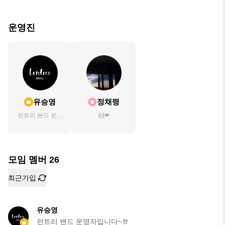
운영진
유승영
정채령
런트리 밴드 운영
🙌❤
자입니다~🤘
모임 멤버
26
최근가입
유승영
런트리 밴드 운영자입니다~🤘