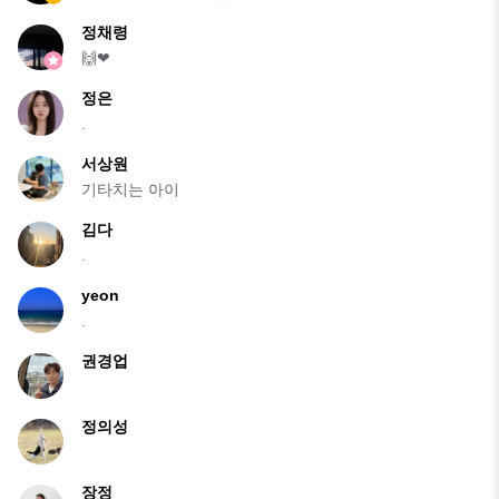
정채령
🙌❤
정은
.
서상원
기타치는 아이
김다
.
yeon
.
권경업
정의성
장정