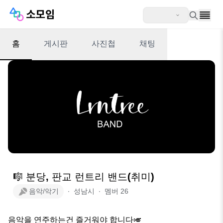
홈
게시판
사진첩
채팅
🎼 분당, 판교 런트리 밴드(취미)
음악/악기
∙
성남시
∙
멤버
26
음악을 연주하는건 즐거워야 합니다🎺
