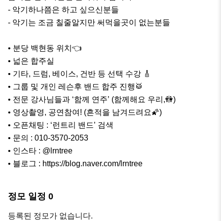
- 악기하나쯤은 하고 싶으신분들

- 악기는 조금 칠줄알지만 써먹을곳이 없는분들

• 분당 백현동 위치👈

• 넓은 합주실

• 기타, 드럼, 베이스, 건반 등 선택 수강 🎸

• 그룹 및 개인 레슨후 밴드 합주 진행🥁

• 전문 강사님들과 ‘함께 연주’ (함께해요 우리,🚻)

• 영상촬영, 공연참여! (흔적을 남겨드려요🌠)

• 오픈채팅 : ‘런트리 밴드’ 검색

• 문의 : 010-3570-2053

• 인스타 : @lrntree

• 블로그 : https://blog.naver.com/lrntree
정모 일정
0
등록된 정모가 없습니다.