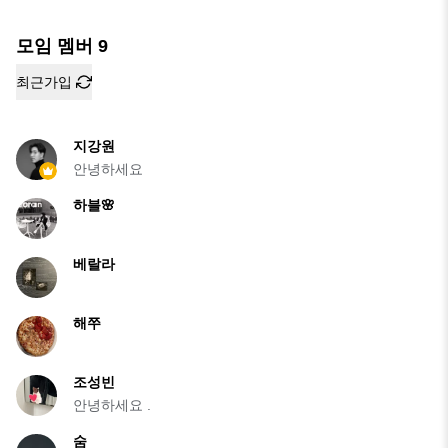
모임 멤버
9
최근가입
지강원
안녕하세요
하블🌸
베랄라
해쭈
조성빈
안녕하세요 .
숨