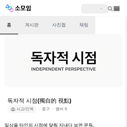
홈
게시판
사진첩
채팅
독자적 시점(獨自的 視點)
사교/인맥
∙
중구
∙
멤버
9
일상을 타인의 시점에 맞춰 지내다 보면 문득, 
