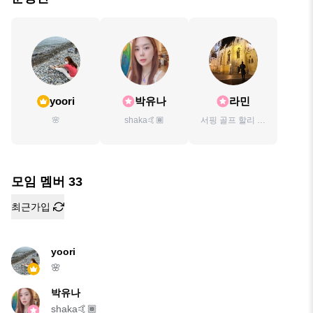
yoori
박유나
라민
🌸
shaka🤙🏾
서핑 골프 할리 스
쿠버 테니스 프리
다이빙
모임 멤버
33
최근가입
yoori
🌸
박유나
shaka🤙🏾