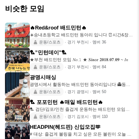
비슷한 모임
🔥Red&roof 배드민턴🔥
☀️송내초등학교 배드민턴 동아리 입니다 ⏰시간&장소
송내초등학교 월
운동/스포츠
∙
경기 부천시
∙
멤버
36
🏸”민턴데이"🏸
★부천 배드민턴 모임 𝑁𝑜.𝟷 ★ 𝑺𝒊𝒏𝒄𝒆 𝟐𝟎𝟏𝟖.𝟎𝟕.𝟎𝟗 ~ 𝐼𝑛
운동/스포츠
∙
경기 부천시
∙
멤버
84
광명시매싱
광명시에서 활동하는 배드민턴 동아리입니다 👻동아
리 운영진👻
운동/스포츠
∙
경기 광명시
∙
멤버
50
🏸 포포민턴 🔥매일 배드민턴🔥
🏸 검단/김포/인천 즐겁게 운동하는 배드민턴 모임
Since 2024.0
운동/스포츠
∙
경기 김포시
∙
멤버
110
HEADPIN(헤드핀) 신입모집🫶
# 대상: 즐겁게 볼링을 치고 싶은 모든 볼린이 오늘 볼