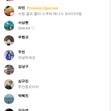
라민
Premium Sponsor
서핑 골프 할리 스쿠버 테니스 프리다이빙
서상현
SHA KA ♡
주현규
.
두빈
안녕하세요
강상구
심규진
주안동모아이
박혜진
.
김수연