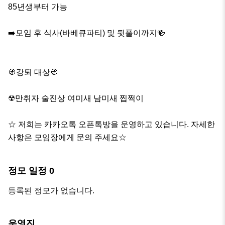
85년생부터 가능

➡️모임 후 식사(바베큐파티) 및 뒷풀이까지🍻

🚯강퇴 대상🚯

☢만취자 술진상 여미새 남미새 찝쩍이

☆ 저희는 카카오톡 오픈톡방을 운영하고 있습니다. 자세한 
사항은 모임장에게 문의 주세요☆
정모 일정
0
등록된 정모가 없습니다.
운영진