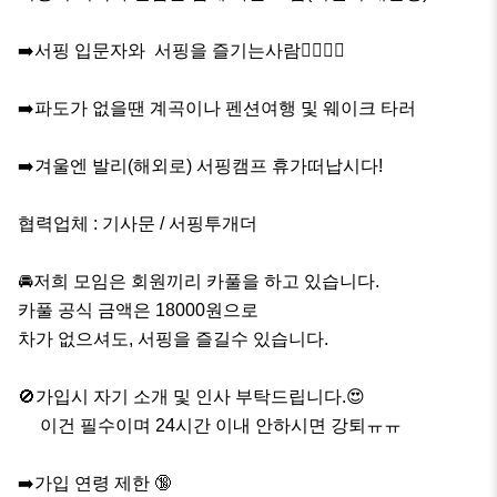
➡️서핑 입문자와  서핑을 즐기는사람🏄‍♂️🏄‍♀️

➡️파도가 없을땐 계곡이나 펜션여행 및 웨이크 타러 

➡️겨울엔 발리(해외로) 서핑캠프 휴가떠납시다!

협력업체 : 기사문 / 서핑투개더

🚘저희 모임은 회원끼리 카풀을 하고 있습니다.

카풀 공식 금액은 18000원으로

차가 없으셔도, 서핑을 즐길수 있습니다. 

🚫가입시 자기 소개 및 인사 부탁드립니다.😍

     이건 필수이며 24시간 이내 안하시면 강퇴ㅠㅠ

➡️가입 연령 제한 🔞
