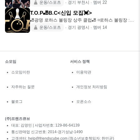
링
운동/스포츠
∙
경기 부천시
∙
멤버
22
T.O.P🎳B.C<신입 모집💓>
🎳광명 로하스 볼링장 상주 클럽🎳 ◽️로하스 볼링장 :
오리로
운동/스포츠
∙
경기 광명시
∙
멤버
14
소모임
서비스 정책
소모임이란
이용약관
자주하는 질문
개인정보 처리방침
블로그
오픈소스
(주)프렌즈큐브
대표: 김영민 | 사업자번호: 129-86-64139
통신판매업 신고번호: 2014-경기성남-1490
고객센터: help@friendscube.com (청소년보호책임자: 한민균)