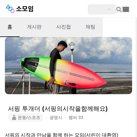
홈
게시판
사진첩
채팅
서핑 투개더 (서핑의시작을함께해요)
운동/스포츠
∙
광명시
∙
멤버
33
서핑의 시작과 만남을 함께 하는 모임(서린이 대환영)
