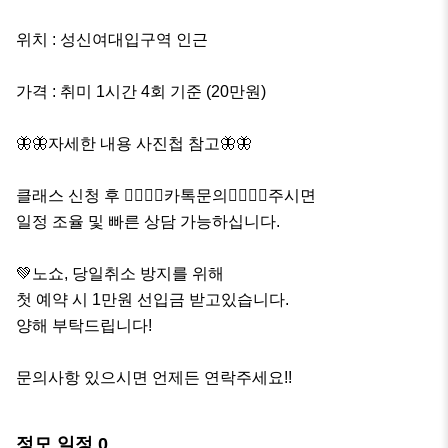
위치 : 성신여대입구역 인근

가격 : 취미 1시간 4회 기준 (20만원)

🦋🦋자세한 내용 사진첩 참고🦋🦋

클래스 신청 후 🙋‍♀️🙋‍♀️카톡문의🙋‍♀️🙋‍♀️주시면

일정 조율 및 빠른 상담 가능하십니다.

💚노쇼, 당일취소 방지를 위해 

첫 예약 시 1만원 선입금 받고있습니다.

양해 부탁드립니다!

문의사항 있으시면 언제든 연락주세요!!
정모 일정
0