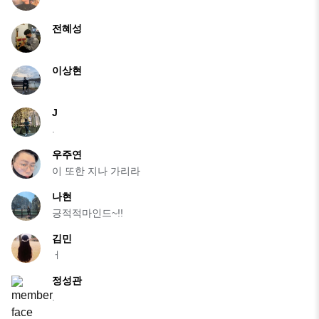
전혜성
이상현
J
.
우주연
이 또한 지나 가리라
나현
긍적적마인드~!!
김민
ㅓ
정성관
.