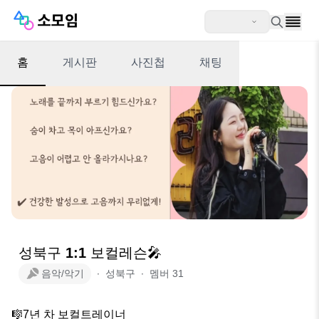
홈
게시판
사진첩
채팅
성북구 1:1 보컬레슨🎤
음악/악기
∙
성북구
∙
멤버
31
🎼7년 차 보컬트레이너
