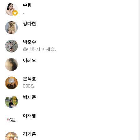
수향
.
강다현
박준수
초대하지 마세요.
이레오
문석호
🏃‍♂️⛰️💪
박세준
이채영
김기홍