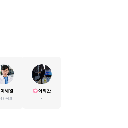
이세원
이회찬
녕하세요
•