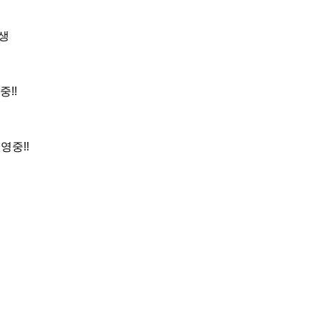
생

!

영중!!
