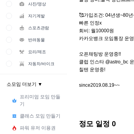
사진/영상
🥰가입조건: 04년생~80년
자기계발
빠른 인정x

스포츠관람
회비: 월10000원 

카카오뱅크 모임통장 운영중!
반려동물
요리/제조
오픈채팅방 운영중!!

클럽 인스타 @astro_bc 운
자동차/바이크
칠텐 운영중!

소모임 더보기
▼
since2019.08.19~~
프리미엄 모임 만들
기
클래스 모임 만들기
정모 일정
0
파워 유저 이용권