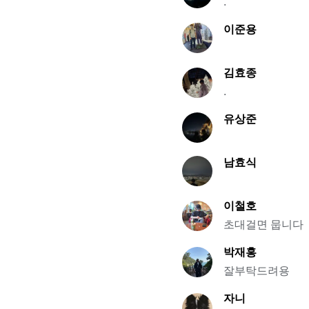
.
이준용
김효종
.
유상준
남효식
이철호
초대걸면 뭅니다
박재홍
잘부탁드려용
자니