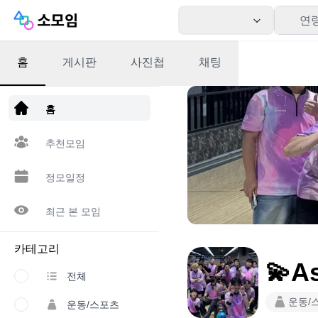
연
홈
게시판
사진첩
채팅
앱 다운로드
홈
추천모임
정모일정
최근 본 모임
카테고리
💫As
전체
운동/
운동/스포츠