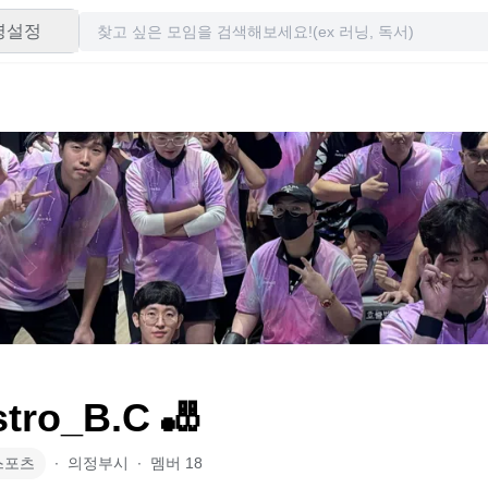
령설정
tro_B.C 🎳
스포츠
∙
의정부시
∙
멤버
18