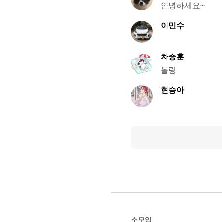
안녕하세요~
이민수
차승훈
볼링
현승아
소모임