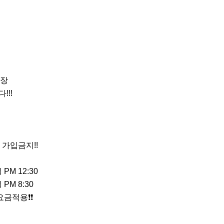
 

!!

가입금지!!

M 12:30

M 8:30

적용❗️❗️
