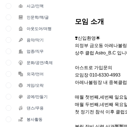
사교/인맥
인문학/책/글
모임 소개
아웃도어/여행
❣️신입환영🌟

음악/악기
의정부 금오동 아레나볼링장
업종/직무
상주 클럽 Astro_B.C 입니다!
문화/공연/축제
아스트로 가입문의

외국/언어
모임장 010-6330-4993

아레나볼링장 내 중복클럽 
게임/오락
공예/만들기
매월 첫번째,세번째 일요일 P
매월 두번째,네번째 목요일 P
댄스/무용
첫 정기전 참석 이후 클럽요금
봉사활동
볼링 장비,실력 상관🈚️🈚️!!!
