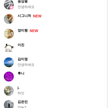
송상용
안녕하세요
시그니처
NEW
장미짱
NEW
이진
김미영
안녕하세요
후니
j.
하잇
김은민
안뇽?