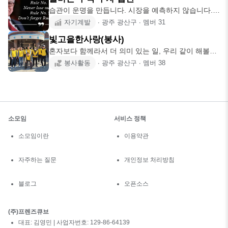
습관이 운명을 만듭니다. 시장을 예측하지 않습니다.
대신 시장의 흐름을
자기계발
∙
광주 광산구
∙
멤버
31
빛고을한사랑(봉사)
혼자보다 함께라서 더 의미 있는 일, 우리 같이 해볼래
요? 저희는 독거
봉사활동
∙
광주 광산구
∙
멤버
38
소모임
서비스 정책
소모임이란
이용약관
자주하는 질문
개인정보 처리방침
블로그
오픈소스
(주)프렌즈큐브
대표: 김영민 | 사업자번호: 129-86-64139