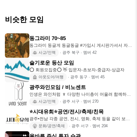
비슷한 모임
동그라미 70~85
동그라미 둥글게 동글동글 #가입시 게시판가셔서 자소
작성 필수항목 (성별
사교/인맥
∙
광주 북구
∙
멤버
42
슬기로운 등산 모임
⭕️ 회원모집중⭕️ 👋 입문자-초보자-중급자-상급자
아웃도어/여행
∙
광주 동구
∙
멤버
45
광주와인모임 / 비노센트
인생은 와인처럼 🍷 다양한 나이층이 어울려 함께하는
와인모임 *닉네임
사교/인맥
∙
광주 서구
∙
멤버
270
⭐️시대유희⭐️공연/전시/축제/친목
광주•전남 각종 공연, 전시, 영화, 축제 등을 같이 보고
듣고 즐기며
문화/공연/축제
∙
광주 서구
∙
멤버
204
올바른 주식 투자 습관