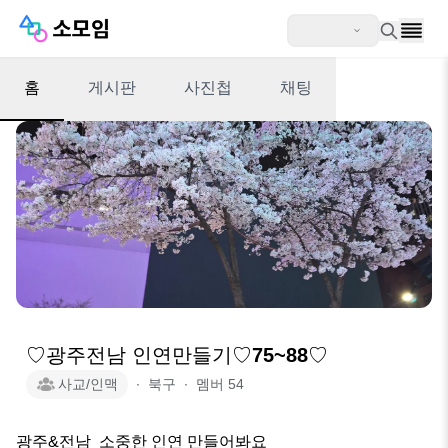
홈
게시판
사진첩
채팅
♡광주전남 인연만들기♡75~88♡
사교/인맥
∙
북구
∙
멤버
54
광주&전남  소중한 인연 만들어봐요
