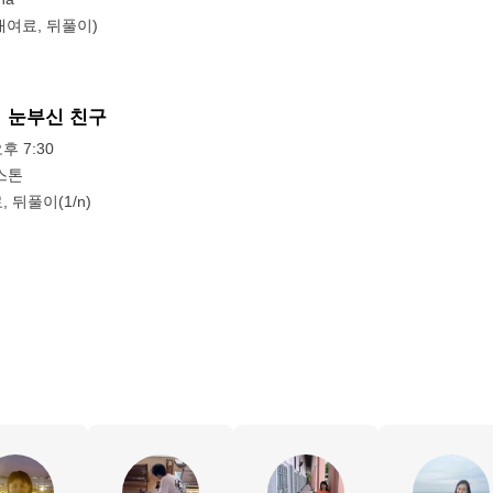
소대여료, 뒤풀이)
의 눈부신 친구
오후 7:30
스톤
 뒤풀이(1/n)