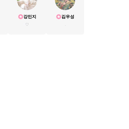
강민지
김우성
♡
.