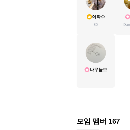
이학수
80
Dare
o
나무늘보
모임 멤버
167