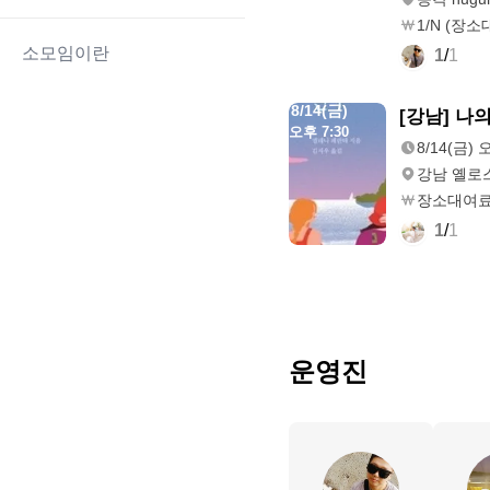
1/N (장
소모임이란
1
/
1
8/14(금)
[강남] 나
오후 7:30
8/14(금) 
강남 옐로
장소대여료,
1
/
1
운영진