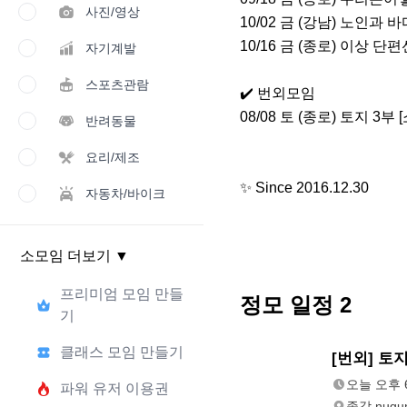
사진/영상
10/02 금 (강남) 노인과 바다
10/16 금 (종로) 이상 단편선
자기계발
스포츠관람
✔️ 번외모임

08/08 토 (종로) 토지 3부 [
반려동물
요리/제조
✨ Since 2016.12.30
자동차/바이크
소모임 더보기
▼
프리미엄 모임 만들
정모 일정
2
기
클래스 모임 만들기
내일
[번외] 토지
오후 6:00
오늘 오후 6
파워 유저 이용권
종각 nugu