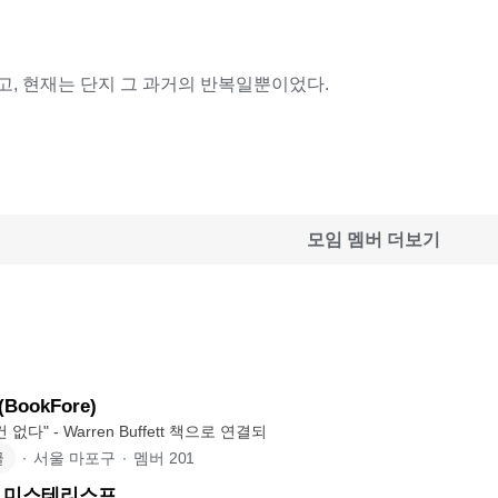
고, 현재는 단지 그 과거의 반복일뿐이었다.
모임 멤버 더보기
BookFore)
"독서를 이기는 건 없다" - Warren Buffett 책으로 연결되
글
∙
서울 마포구
∙
멤버
201
] 미스테리스프