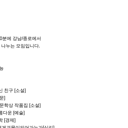
30분에 강남/종로에서 

나누는 모임입니다. 

능

신 친구 [소설]

]

이상문학상 작품집 [소설]

름다운 [예술]

 [경제]

는어떻게괴물이되어가는가[심리]
