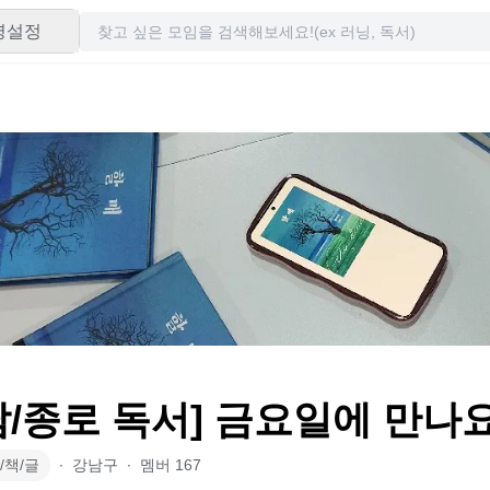
령설정
남/종로 독서] 금요일에 만나
/책/글
∙
강남구
∙
멤버
167