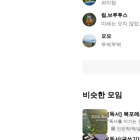
파이팅
립,브루투스
미래는 오지 않았
모모
뚜벅뚜벅
비슷한 모임
[독서] 북포레(
인문학/책/
[독서/글쓰기