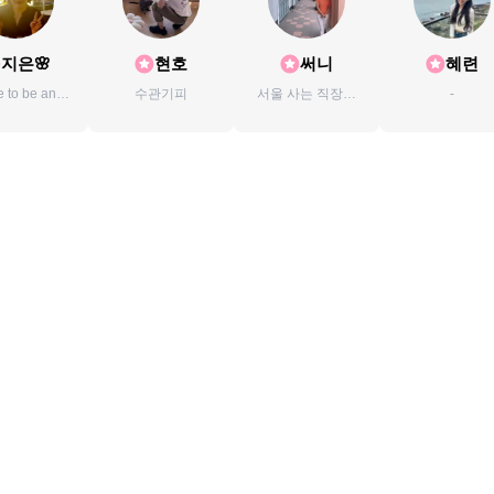
지은🌸
현호
써니
혜련
 to be an
수관기피
서울 사는 직장인
-
ptimist!
입니다