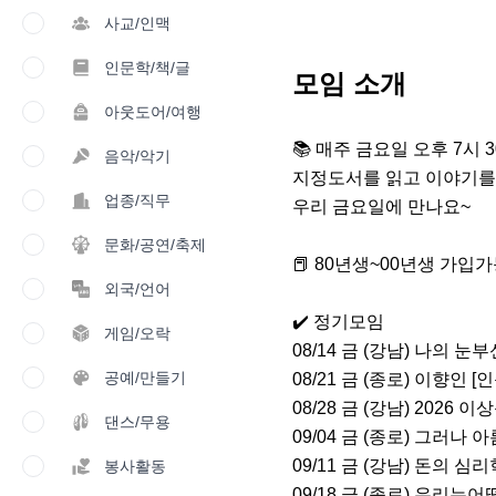
사교/인맥
인문학/책/글
모임 소개
아웃도어/여행
📚 매주 금요일 오후 7시 
음악/악기
지정도서를 읽고 이야기를 
업종/직무
우리 금요일에 만나요~ 

문화/공연/축제
📕 80년생~00년생 가입가
외국/언어
✔️ 정기모임 

게임/오락
08/14 금 (강남) 나의 눈부
공예/만들기
08/21 금 (종로) 이향인 [인문
08/28 금 (강남) 2026 
댄스/무용
09/04 금 (종로) 그러나 아
09/11 금 (강남) 돈의 심리학
봉사활동
09/18 금 (종로) 우리