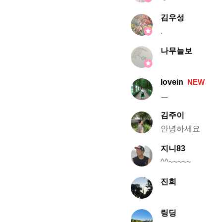
김우성
.
나무늘보
lovein
NEW
ㅡ
김주이
안녕하세요
지니83
^^~~~~~
진희
링딩