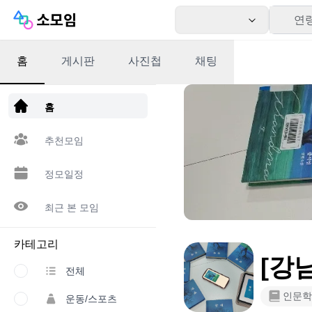
연
홈
게시판
사진첩
채팅
앱 다운로드
홈
추천모임
정모일정
최근 본 모임
카테고리
[강
전체
인문학
운동/스포츠