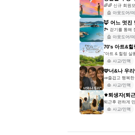
아웃도어/
🦊 어느 멋진 
아웃도어/
70's 아트&
사교/인맥
🩷너&나 우리
사교/인맥
⚜️퇴생자(퇴
사교/인맥