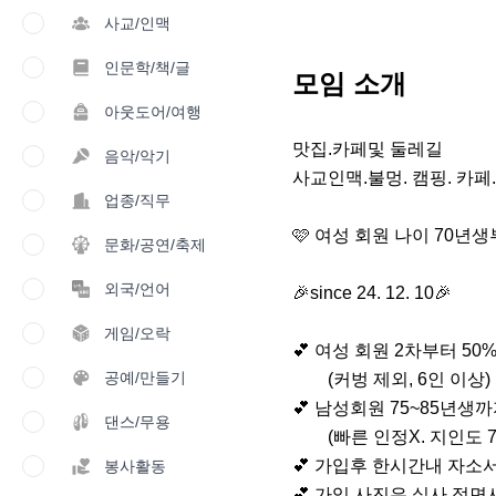
사교/인맥
인문학/책/글
모임 소개
아웃도어/여행
맛집.카페및 둘레길

음악/악기
사교인맥.불멍. 캠핑. 카페.여
업종/직무
🩷 여성 회원 나이 70년생부
문화/공연/축제
외국/언어
🎉since 24. 12. 10🎉

게임/오락
💕 여성 회원 2차부터 50% 
공예/만들기
        (커벙 제외, 6인 이상)

💕 남성회원 75~85년생까
댄스/무용
        (빠른 인정X. 지인도 70년생부터)

💕 가입후 한시간내 자소서 
봉사활동
💕 가입 사진은 실사 정면