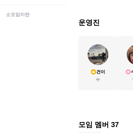
소모임이란
운영진
건이
🐉
모임 멤버
37