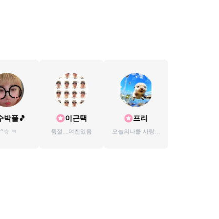
수박풀🎵
이근택
프리
^^☆ ㅋ
품절....여친있음
오늘의나를 사랑할
것♥︎