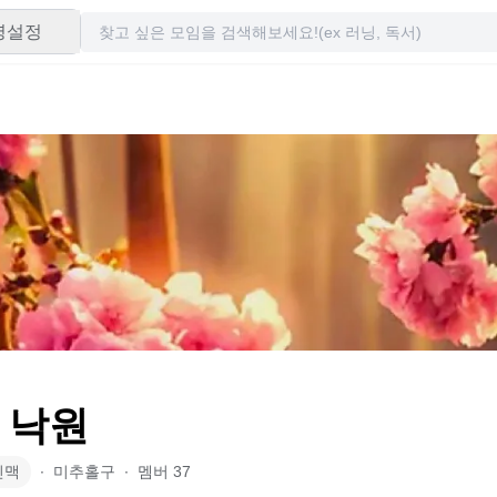
령설정
 낙원
인맥
∙
미추홀구
∙
멤버
37