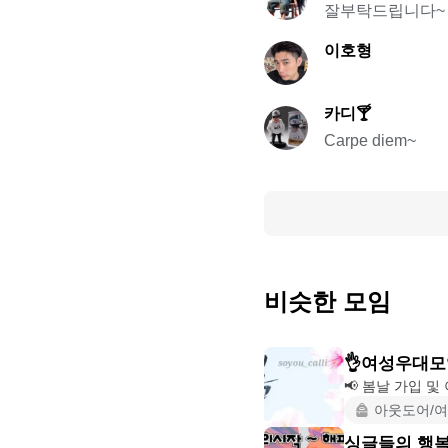
잘부탁드립니다~
이호형
카디🍸
Carpe diem~
비슷한 모임
👌여성우대모
📢 봄날 가입 및
아웃도어/
싱글들의 행복 찾