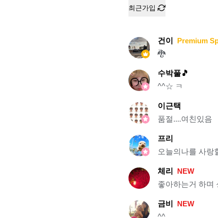
최근가입
건이
Premium S
🐉
수박풀🎵
^^☆ ㅋ
이근택
품절....여친있음
프리
오늘의나를 사랑할
체리
NEW
좋아하는거 하며 
금비
NEW
^^