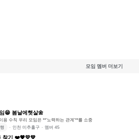
모임 멤버 더보기
임😁 봄날에햇살🌼
 이용 수칙 우리 모임은 **'노력하는 관계'**를 소중
여행
∙
인천 미추홀구
∙
멤버
45
기 ❤️🧡💛💚