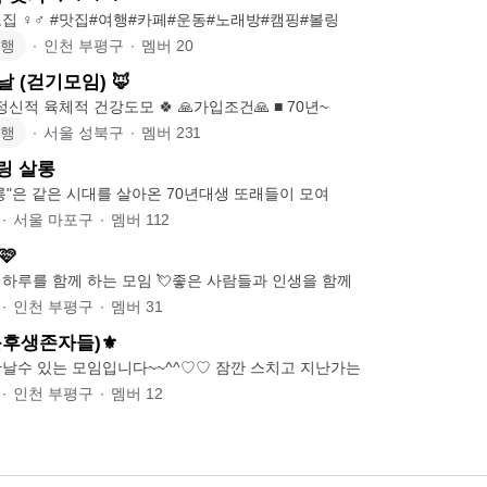
🌈🌈 신규 회원모집 ♀️♂️ #맛집#여행#카페#운동#노래방#캠핑#볼링
여행
∙
인천 부평구
∙
멤버
20
날 (걷기모임) 🦊
🏞 걷기를 통해 정신적 육체적 건강도모 🍀 🙏가입조건🙏 ■ 70년~
여행
∙
서울 성북구
∙
멤버
231
힐링 살롱
"아트 & 힐링 살롱"은 같은 시대를 살아온 70년대생 또래들이 모여
∙
서울 마포구
∙
멤버
112
🩷
📣즐겁고 행복한 하루를 함께 하는 모임 💘좋은 사람들과 인생을 함께
∙
인천 부평구
∙
멤버
31
근후생존자들)⚜️
퇴근후 편하게 만날수 있는 모임입니다~~^^♡♡ 잠깐 스치고 지난가는
∙
인천 부평구
∙
멤버
12