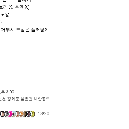
허용

방 거부시 도넘은 플러팅X
오후 3:00
인천 강화군 불은면 해안동로
18
/
20