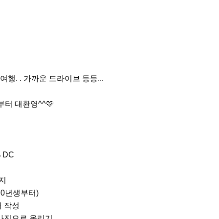
행. . 가까운 드라이브 등등...

터 대환영^^🩷 

DC

지

작성 

사진으로 올리기
