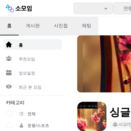
연
홈
게시판
사진첩
채팅
앱 다운로드
홈
추천모임
정모일정
최근 본 모임
카테고리
싱글
전체
사교/
운동/스포츠