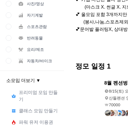
사진/영상
        (마스크 X. 썬글 X. 지브리 X. 측면 X)

💕 울모임 포함 3개까지만 
자기계발
       (봉사,나눔,스포츠제외)

스포츠관람
💕문어발 플러팅X, 상대
반려동물
요리/제조
자동차/바이크
정모 일정
1
소모임 더보기
▼
8/15(토)
8월 펜션벙
오후 3:00
8/15(토) 
프리미엄 모임 만들
산들펜션 
기
70000
클래스 모임 만들기
파워 유저 이용권