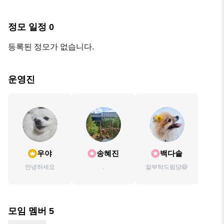
정모 일정
0
등록된 정모가 없습니다.
운영진
우야
송혜진
백다솔
안녕하세요
.
잘부탁드림당😆
모임 멤버
5