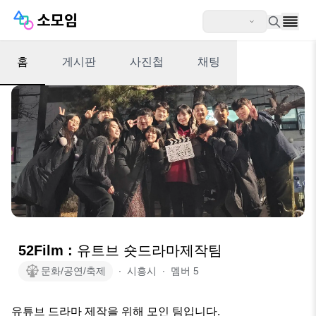
홈
게시판
사진첩
채팅
52Film : 유트브 숏드라마제작팀
문화/공연/축제
∙
시흥시
∙
멤버
5
유튜브 드라마 제작을 위해 모인 팀입니다. 
