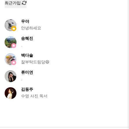
최근가입
우야
안녕하세요
송혜진
.
백다솔
잘부탁드림당😆
류미연
.
김동주
수영 사진 독서