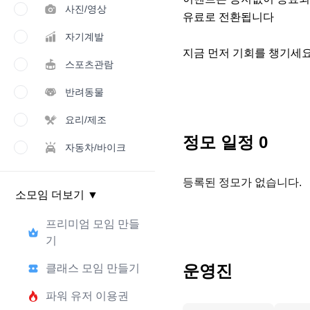
사진/영상
유료로 전환됩니다

자기계발
지금 먼저 기회를 챙기세
스포츠관람
반려동물
요리/제조
정모 일정
0
자동차/바이크
등록된 정모가 없습니다.
소모임 더보기
▼
프리미엄 모임 만들
기
운영진
클래스 모임 만들기
파워 유저 이용권