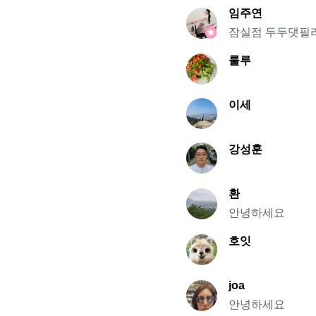
임주연
잠실점 두두댓필
룰루
이세
강성훈
환
안녕하세요
호잇
joa
안녕하세요