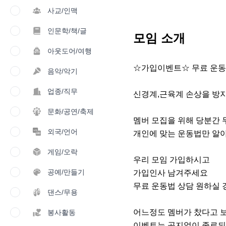
사교/인맥
인문학/책/글
모임 소개
아웃도어/여행
☆가입이벤트☆ 무료 운동,
음악/악기
업종/직무
신경계,근육계 손상을 방지
문화/공연/축제
멤버 모집을 위해 당분간 무
외국/언어
개인에 맞는 운동법만 알아
게임/오락
우리 모임 가입하시고

공예/만들기
가입인사 남겨주세요

무료 운동법 상담 원하실 
댄스/무용
어느정도 멤버가 찼다고 보
봉사활동
이벤트는 공지없이 종료되