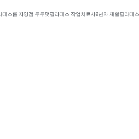
라테스룸 자양점 두두댓필라테스 작업치료사9년차 재활필라테