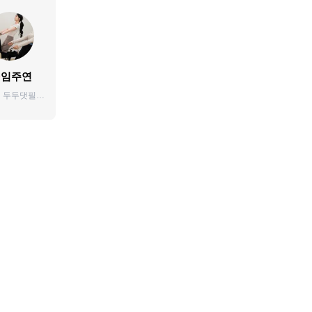
임주연
 두두댓필라
 자양점 두
라테스 작업
9년차 재활
필라테스