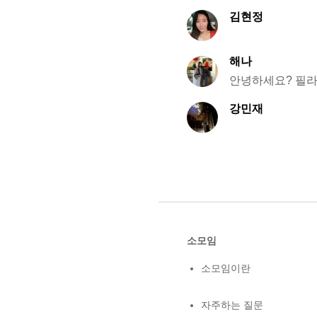
김현정
해나
안녕하세요? 필라
강민재
소모임
소모임이란
자주하는 질문