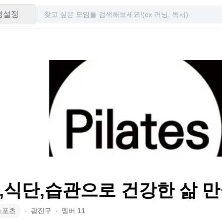
령설정
,식단,습관으로 건강한 삶 
스포츠
∙
광진구
∙
멤버
11