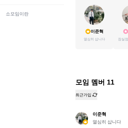
소모임이란
이준혁
열심히 삽니다
잠실점
테스룸
두댓필
치료사
모임 멤버
11
최근가입
이준혁
열심히 삽니다