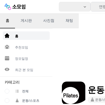
연
홈
게시판
사진첩
채팅
앱 다운로드
홈
추천모임
정모일정
최근 본 모임
카테고리
운동
전체
운동/
운동/스포츠